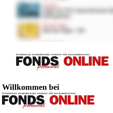
FONDS professionell
FONDS professi
Willkommen bei