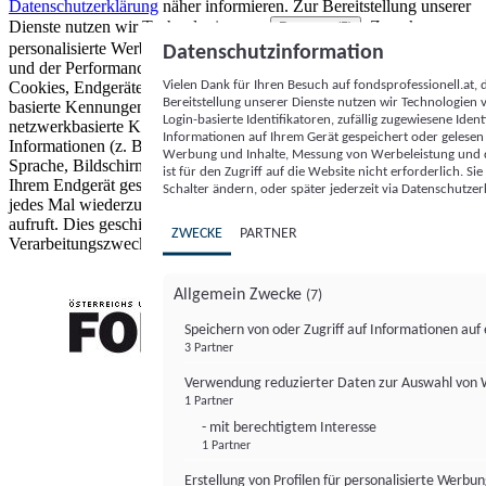
Datenschutzerklärung
näher informieren.
Zur Bereitstellung unserer
Dienste nutzen wir Technologien von
. Zwecke:
Partnern (5)
personalisierte Werbung und Inhalte, Messung von Werbeleistung
Datenschutzinformation
und der Performance von Inhalten sowie Zielgruppenforschung.
Vielen Dank für Ihren Besuch auf fondsprofessionell.at
Cookies, Endgeräte- oder ähnliche Online-Kennungen (z. B. login-
Bereitstellung unserer Dienste nutzen wir Technologien
basierte Kennungen, zufällig generierte Kennungen,
Login-basierte Identifikatoren, zufällig zugewiesene Id
netzwerkbasierte Kennungen) können zusammen mit anderen
Informationen auf Ihrem Gerät gespeichert oder gelese
Informationen (z. B. Browsertyp und Browserinformationen,
Werbung und Inhalte, Messung von Werbeleistung und d
Sprache, Bildschirmgröße, unterstützte Technologien usw.) auf
ist für den Zugriff auf die Website nicht erforderlich. S
Ihrem Endgerät gespeichert oder von dort ausgelesen werden, um es
Schalter ändern, oder später jederzeit via Datenschutzer
jedes Mal wiederzuerkennen, wenn es eine App oder einer Webseite
aufruft. Dies geschieht für einen oder mehrere der hier aufgeführten
ZWECKE
PARTNER
Verarbeitungszwecke.
Allgemein Zwecke
(7)
Speichern von oder Zugriff auf Informationen au
3 Partner
FONDS professionell
Verwendung reduzierter Daten zur Auswahl von
1 Partner
- mit berechtigtem Interesse
1 Partner
Erstellung von Profilen für personalisierte Werbu