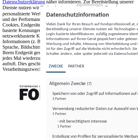
Datenschutzerklärung
näher informieren.
Zur Bereitstellung unserer
Dienste nutzen wir Technologien von
. Zwecke:
Partnern (5)
personalisierte Werbung und Inhalte, Messung von Werbeleistung
Datenschutzinformation
und der Performance von Inhalten sowie Zielgruppenforschung.
Vielen Dank für Ihren Besuch auf fondsprofessionell.at
Cookies, Endgeräte- oder ähnliche Online-Kennungen (z. B. login-
Bereitstellung unserer Dienste nutzen wir Technologien
basierte Kennungen, zufällig generierte Kennungen,
Login-basierte Identifikatoren, zufällig zugewiesene Id
netzwerkbasierte Kennungen) können zusammen mit anderen
Informationen auf Ihrem Gerät gespeichert oder gelese
Informationen (z. B. Browsertyp und Browserinformationen,
Werbung und Inhalte, Messung von Werbeleistung und d
Sprache, Bildschirmgröße, unterstützte Technologien usw.) auf
ist für den Zugriff auf die Website nicht erforderlich. S
Ihrem Endgerät gespeichert oder von dort ausgelesen werden, um es
Schalter ändern, oder später jederzeit via Datenschutzer
jedes Mal wiederzuerkennen, wenn es eine App oder einer Webseite
aufruft. Dies geschieht für einen oder mehrere der hier aufgeführten
ZWECKE
PARTNER
Verarbeitungszwecke.
Allgemein Zwecke
(7)
Speichern von oder Zugriff auf Informationen au
3 Partner
FONDS professionell
Verwendung reduzierter Daten zur Auswahl von
1 Partner
- mit berechtigtem Interesse
1 Partner
Erstellung von Profilen für personalisierte Werbu