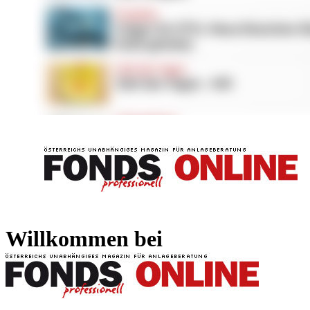
FONDS professionell
FONDS professi
Willkommen bei