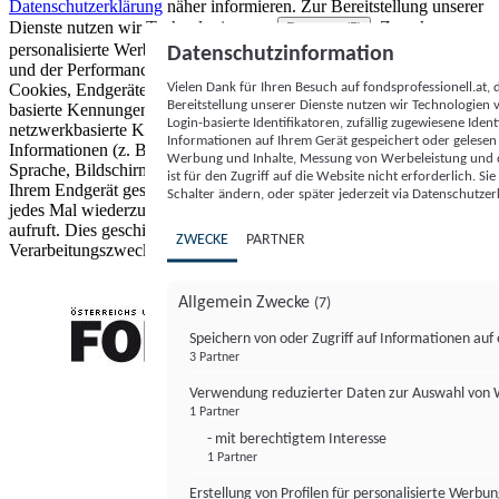
Datenschutzerklärung
näher informieren.
Zur Bereitstellung unserer
Dienste nutzen wir Technologien von
. Zwecke:
Partnern (5)
personalisierte Werbung und Inhalte, Messung von Werbeleistung
Datenschutzinformation
und der Performance von Inhalten sowie Zielgruppenforschung.
Vielen Dank für Ihren Besuch auf fondsprofessionell.at
Cookies, Endgeräte- oder ähnliche Online-Kennungen (z. B. login-
Bereitstellung unserer Dienste nutzen wir Technologien
basierte Kennungen, zufällig generierte Kennungen,
Login-basierte Identifikatoren, zufällig zugewiesene Id
netzwerkbasierte Kennungen) können zusammen mit anderen
Informationen auf Ihrem Gerät gespeichert oder gelese
Informationen (z. B. Browsertyp und Browserinformationen,
Werbung und Inhalte, Messung von Werbeleistung und d
Sprache, Bildschirmgröße, unterstützte Technologien usw.) auf
ist für den Zugriff auf die Website nicht erforderlich. S
Ihrem Endgerät gespeichert oder von dort ausgelesen werden, um es
Schalter ändern, oder später jederzeit via Datenschutzer
jedes Mal wiederzuerkennen, wenn es eine App oder einer Webseite
aufruft. Dies geschieht für einen oder mehrere der hier aufgeführten
ZWECKE
PARTNER
Verarbeitungszwecke.
Allgemein Zwecke
(7)
Speichern von oder Zugriff auf Informationen au
3 Partner
FONDS professionell
Verwendung reduzierter Daten zur Auswahl von
1 Partner
- mit berechtigtem Interesse
1 Partner
Erstellung von Profilen für personalisierte Werbu