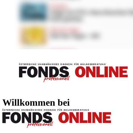
FONDS professionell
FONDS professi
Willkommen bei