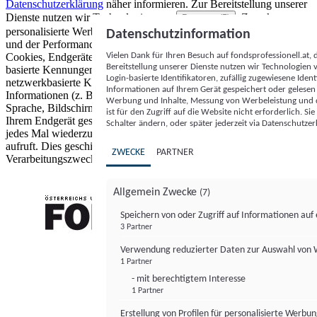
Datenschutzerklärung
näher informieren.
Zur Bereitstellung unserer
Dienste nutzen wir Technologien von
. Zwecke:
Partnern (5)
personalisierte Werbung und Inhalte, Messung von Werbeleistung
Datenschutzinformation
und der Performance von Inhalten sowie Zielgruppenforschung.
Vielen Dank für Ihren Besuch auf fondsprofessionell.at
Cookies, Endgeräte- oder ähnliche Online-Kennungen (z. B. login-
Bereitstellung unserer Dienste nutzen wir Technologien
basierte Kennungen, zufällig generierte Kennungen,
Login-basierte Identifikatoren, zufällig zugewiesene Id
netzwerkbasierte Kennungen) können zusammen mit anderen
Informationen auf Ihrem Gerät gespeichert oder gelese
Informationen (z. B. Browsertyp und Browserinformationen,
Werbung und Inhalte, Messung von Werbeleistung und d
Sprache, Bildschirmgröße, unterstützte Technologien usw.) auf
ist für den Zugriff auf die Website nicht erforderlich. S
Ihrem Endgerät gespeichert oder von dort ausgelesen werden, um es
Schalter ändern, oder später jederzeit via Datenschutzer
jedes Mal wiederzuerkennen, wenn es eine App oder einer Webseite
aufruft. Dies geschieht für einen oder mehrere der hier aufgeführten
ZWECKE
PARTNER
Verarbeitungszwecke.
Allgemein Zwecke
(7)
Speichern von oder Zugriff auf Informationen au
3 Partner
FONDS professionell
Verwendung reduzierter Daten zur Auswahl von
1 Partner
- mit berechtigtem Interesse
1 Partner
Erstellung von Profilen für personalisierte Werbu