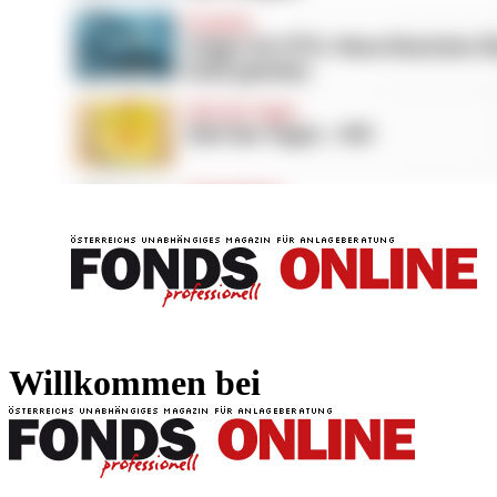
FONDS professionell
FONDS professi
Willkommen bei