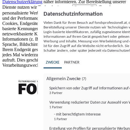
Datenschutzerklärung
näher informieren.
Zur Bereitstellung unserer
Dienste nutzen wir Technologien von
. Zwecke:
Partnern (5)
personalisierte Werbung und Inhalte, Messung von Werbeleistung
Datenschutzinformation
und der Performance von Inhalten sowie Zielgruppenforschung.
Vielen Dank für Ihren Besuch auf fondsprofessionell.at
Cookies, Endgeräte- oder ähnliche Online-Kennungen (z. B. login-
Bereitstellung unserer Dienste nutzen wir Technologien
basierte Kennungen, zufällig generierte Kennungen,
Login-basierte Identifikatoren, zufällig zugewiesene Id
netzwerkbasierte Kennungen) können zusammen mit anderen
Informationen auf Ihrem Gerät gespeichert oder gelese
Informationen (z. B. Browsertyp und Browserinformationen,
Werbung und Inhalte, Messung von Werbeleistung und d
Sprache, Bildschirmgröße, unterstützte Technologien usw.) auf
ist für den Zugriff auf die Website nicht erforderlich. S
Ihrem Endgerät gespeichert oder von dort ausgelesen werden, um es
Schalter ändern, oder später jederzeit via Datenschutzer
jedes Mal wiederzuerkennen, wenn es eine App oder einer Webseite
aufruft. Dies geschieht für einen oder mehrere der hier aufgeführten
ZWECKE
PARTNER
Verarbeitungszwecke.
Allgemein Zwecke
(7)
Speichern von oder Zugriff auf Informationen au
3 Partner
FONDS professionell
Verwendung reduzierter Daten zur Auswahl von
1 Partner
- mit berechtigtem Interesse
1 Partner
Erstellung von Profilen für personalisierte Werbu