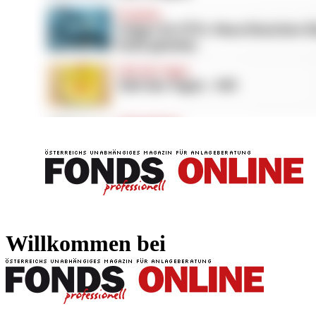
FONDS professionell
FONDS professi
Willkommen bei