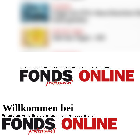
FONDS professionell
FONDS professi
Willkommen bei