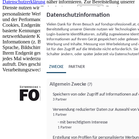
Datenschutzerklärung
näher informieren.
Zur Bereitstellung unserer
Dienste nutzen wir Technologien von
. Zwecke:
Partnern (5)
personalisierte Werbung und Inhalte, Messung von Werbeleistung
Datenschutzinformation
und der Performance von Inhalten sowie Zielgruppenforschung.
Vielen Dank für Ihren Besuch auf fondsprofessionell.at
Cookies, Endgeräte- oder ähnliche Online-Kennungen (z. B. login-
Bereitstellung unserer Dienste nutzen wir Technologien
basierte Kennungen, zufällig generierte Kennungen,
Login-basierte Identifikatoren, zufällig zugewiesene Id
netzwerkbasierte Kennungen) können zusammen mit anderen
Informationen auf Ihrem Gerät gespeichert oder gelese
Informationen (z. B. Browsertyp und Browserinformationen,
Werbung und Inhalte, Messung von Werbeleistung und d
Sprache, Bildschirmgröße, unterstützte Technologien usw.) auf
ist für den Zugriff auf die Website nicht erforderlich. S
Ihrem Endgerät gespeichert oder von dort ausgelesen werden, um es
Schalter ändern, oder später jederzeit via Datenschutzer
jedes Mal wiederzuerkennen, wenn es eine App oder einer Webseite
aufruft. Dies geschieht für einen oder mehrere der hier aufgeführten
ZWECKE
PARTNER
Verarbeitungszwecke.
Allgemein Zwecke
(7)
Speichern von oder Zugriff auf Informationen au
3 Partner
FONDS professionell
Verwendung reduzierter Daten zur Auswahl von
1 Partner
- mit berechtigtem Interesse
1 Partner
Erstellung von Profilen für personalisierte Werbu