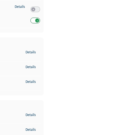
zu Entwicklung und Verbesserung der Angebote
Details
Switch zum Einwilligen bzw. Ablehnen des Dienstes Entwickl
Switch zum Einwilligen bzw. Ablehnen des Dienstes Entwicklu
zu Gewährleistung der Sicherheit, Verhinderung und Aufdeckung v
Details
zu Bereitstellung und Anzeige von Werbung und Inhalten
Details
zu Ihre Entscheidungen zum Datenschutz speichern und übermittel
Details
zu Abgleichung und Kombination von Daten aus unterschiedlichen 
Details
zu Verknüpfung verschiedener Endgeräte
Details