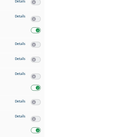
zu Speichern von oder Zugriff auf Informationen auf einem Endgerät
Details
Switch zum Einwilligen bzw. Ablehnen des Dienstes Speichern 
zu Verwendung reduzierter Daten zur Auswahl von Werbeanzeigen
Details
Switch zum Einwilligen bzw. Ablehnen des Dienstes Verwend
Switch zum Einwilligen bzw. Ablehnen des Dienstes Verwendu
zu Erstellung von Profilen für personalisierte Werbung
Details
Switch zum Einwilligen bzw. Ablehnen des Dienstes Erstellung 
zu Verwendung von Profilen zur Auswahl personalisierter Werbung
Details
Switch zum Einwilligen bzw. Ablehnen des Dienstes Verwendun
zu Messung der Werbeleistung
Details
Switch zum Einwilligen bzw. Ablehnen des Dienstes Messung 
Switch zum Einwilligen bzw. Ablehnen des Dienstes Messung d
zu Messung der Performance von Inhalten
Details
Switch zum Einwilligen bzw. Ablehnen des Dienstes Messung 
zu Analyse von Zielgruppen durch Statistiken oder Kombinationen von Dat
Details
Switch zum Einwilligen bzw. Ablehnen des Dienstes Analyse v
Switch zum Einwilligen bzw. Ablehnen des Dienstes Analyse v