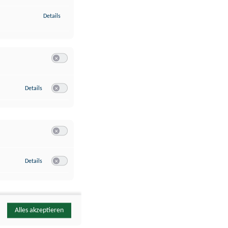
zu Identifikation von Endgeräten anhand automatisch übermittelte
Details
Switch zum Einwilligen bzw. Ablehnen der Kategorie Analyse / 
zu Google Analytics
Details
Switch zum Einwilligen bzw. Ablehnen des Dienstes Google Ana
Switch zum Einwilligen bzw. Ablehnen der Kategorie Sonstige 
zu YouTube
Details
Switch zum Einwilligen bzw. Ablehnen des Dienstes YouTube
Alles akzeptieren