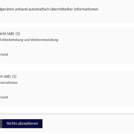
ndgeräten anhand automatisch übermittelter Informationen
icht IAB)
(1)
Fehlerbehebung und Weiterentwicklung
Irland
Impressum
Datenschutzerklärung
Datenschutzeinstellungen
ht IAB)
(1)
nformationen
Irland
ionell
Nichts akzeptieren