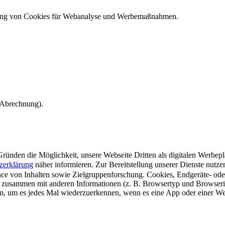
ndung von Cookies für Webanalyse und Werbemaßnahmen.
e Abrechnung).
ünden die Möglichkeit, unsere Webseite Dritten als digitalen Werbeplat
zerklärung
näher informieren.
Zur Bereitstellung unserer Dienste nutz
e von Inhalten sowie Zielgruppenforschung. Cookies, Endgeräte- ode
 zusammen mit anderen Informationen (z. B. Browsertyp und Browserin
n, um es jedes Mal wiederzuerkennen, wenn es eine App oder einer Webs