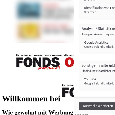
Identifikation von E
3 Partner
Analyse / Statistik
(n
Anonyme Auswertung zur 
Google Analytics
Google Ireland Limited, 
Sonstige Inhalte
(nic
Einbindung zusätzlicher I
FONDS professionell
YouTube
Google Ireland Limited, 
FONDS profess
Willkommen bei
Auswahl akzeptieren
Wie gewohnt mit Werbung lesen