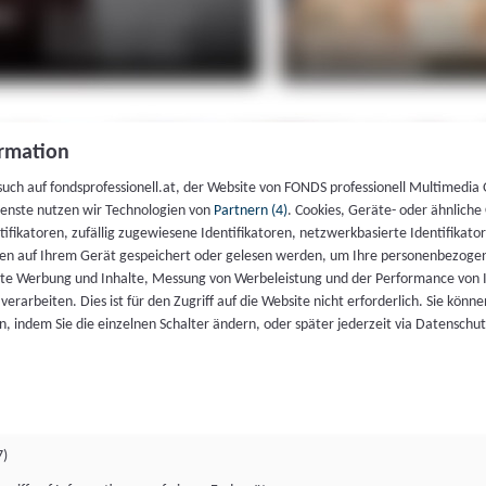
rmation
such auf fondsprofessionell.at, der Website von FONDS professionell Multimedia
ienste nutzen wir Technologien von
Partnern (4)
. Cookies, Geräte- oder ähnliche
entifikatoren, zufällig zugewiesene Identifikatoren, netzwerkbasierte Identifik
en auf Ihrem Gerät gespeichert oder gelesen werden, um Ihre personenbezogen
rte Werbung und Inhalte, Messung von Werbeleistung und der Performance von 
erarbeiten. Dies ist für den Zugriff auf die Website nicht erforderlich. Sie können
, indem Sie die einzelnen Schalter ändern, oder später jederzeit via Datenschu
7)