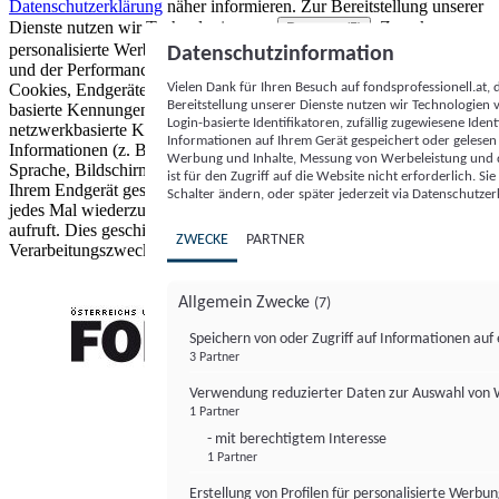
Datenschutzerklärung
näher informieren.
Zur Bereitstellung unserer
Dienste nutzen wir Technologien von
. Zwecke:
Partnern (5)
personalisierte Werbung und Inhalte, Messung von Werbeleistung
Datenschutzinformation
und der Performance von Inhalten sowie Zielgruppenforschung.
Vielen Dank für Ihren Besuch auf fondsprofessionell.at
Cookies, Endgeräte- oder ähnliche Online-Kennungen (z. B. login-
Bereitstellung unserer Dienste nutzen wir Technologien
basierte Kennungen, zufällig generierte Kennungen,
Login-basierte Identifikatoren, zufällig zugewiesene Id
netzwerkbasierte Kennungen) können zusammen mit anderen
Informationen auf Ihrem Gerät gespeichert oder gelese
Informationen (z. B. Browsertyp und Browserinformationen,
Werbung und Inhalte, Messung von Werbeleistung und d
Sprache, Bildschirmgröße, unterstützte Technologien usw.) auf
ist für den Zugriff auf die Website nicht erforderlich. S
Ihrem Endgerät gespeichert oder von dort ausgelesen werden, um es
Schalter ändern, oder später jederzeit via Datenschutzer
jedes Mal wiederzuerkennen, wenn es eine App oder einer Webseite
aufruft. Dies geschieht für einen oder mehrere der hier aufgeführten
ZWECKE
PARTNER
Verarbeitungszwecke.
Allgemein Zwecke
(7)
Speichern von oder Zugriff auf Informationen au
3 Partner
FONDS professionell
Verwendung reduzierter Daten zur Auswahl von
1 Partner
- mit berechtigtem Interesse
1 Partner
Erstellung von Profilen für personalisierte Werbu