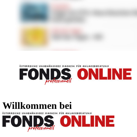
FONDS professionell
FONDS professi
Willkommen bei