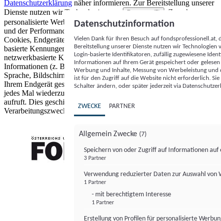
Datenschutzerklärung
näher informieren.
Zur Bereitstellung unserer
Dienste nutzen wir Technologien von
. Zwecke:
Partnern (5)
personalisierte Werbung und Inhalte, Messung von Werbeleistung
Datenschutzinformation
und der Performance von Inhalten sowie Zielgruppenforschung.
Vielen Dank für Ihren Besuch auf fondsprofessionell.at
Cookies, Endgeräte- oder ähnliche Online-Kennungen (z. B. login-
Bereitstellung unserer Dienste nutzen wir Technologien
basierte Kennungen, zufällig generierte Kennungen,
Login-basierte Identifikatoren, zufällig zugewiesene Id
netzwerkbasierte Kennungen) können zusammen mit anderen
Informationen auf Ihrem Gerät gespeichert oder gelese
Informationen (z. B. Browsertyp und Browserinformationen,
Werbung und Inhalte, Messung von Werbeleistung und d
Sprache, Bildschirmgröße, unterstützte Technologien usw.) auf
ist für den Zugriff auf die Website nicht erforderlich. S
Ihrem Endgerät gespeichert oder von dort ausgelesen werden, um es
Schalter ändern, oder später jederzeit via Datenschutzer
jedes Mal wiederzuerkennen, wenn es eine App oder einer Webseite
aufruft. Dies geschieht für einen oder mehrere der hier aufgeführten
ZWECKE
PARTNER
Verarbeitungszwecke.
Allgemein Zwecke
(7)
Speichern von oder Zugriff auf Informationen au
3 Partner
FONDS professionell
Verwendung reduzierter Daten zur Auswahl von
1 Partner
- mit berechtigtem Interesse
1 Partner
Erstellung von Profilen für personalisierte Werbu