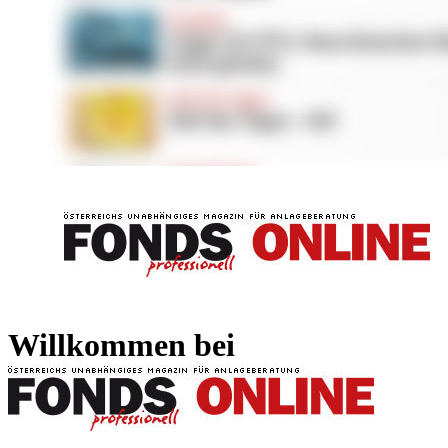
FONDS professionell
FONDS professi
Willkommen bei