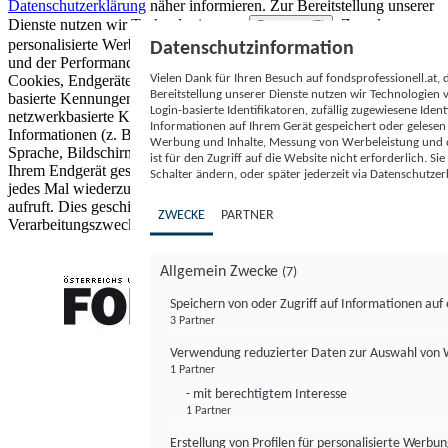
Datenschutzerklärung
näher informieren.
Zur Bereitstellung unserer
Dienste nutzen wir Technologien von
. Zwecke:
Partnern (5)
personalisierte Werbung und Inhalte, Messung von Werbeleistung
Datenschutzinformation
und der Performance von Inhalten sowie Zielgruppenforschung.
Vielen Dank für Ihren Besuch auf fondsprofessionell.at
Cookies, Endgeräte- oder ähnliche Online-Kennungen (z. B. login-
Bereitstellung unserer Dienste nutzen wir Technologien
basierte Kennungen, zufällig generierte Kennungen,
Login-basierte Identifikatoren, zufällig zugewiesene Id
netzwerkbasierte Kennungen) können zusammen mit anderen
Informationen auf Ihrem Gerät gespeichert oder gelese
Informationen (z. B. Browsertyp und Browserinformationen,
Werbung und Inhalte, Messung von Werbeleistung und d
Sprache, Bildschirmgröße, unterstützte Technologien usw.) auf
ist für den Zugriff auf die Website nicht erforderlich. S
Ihrem Endgerät gespeichert oder von dort ausgelesen werden, um es
Schalter ändern, oder später jederzeit via Datenschutzer
jedes Mal wiederzuerkennen, wenn es eine App oder einer Webseite
aufruft. Dies geschieht für einen oder mehrere der hier aufgeführten
ZWECKE
PARTNER
Verarbeitungszwecke.
Allgemein Zwecke
(7)
Speichern von oder Zugriff auf Informationen au
3 Partner
FONDS professionell
Verwendung reduzierter Daten zur Auswahl von
1 Partner
- mit berechtigtem Interesse
1 Partner
Erstellung von Profilen für personalisierte Werbu