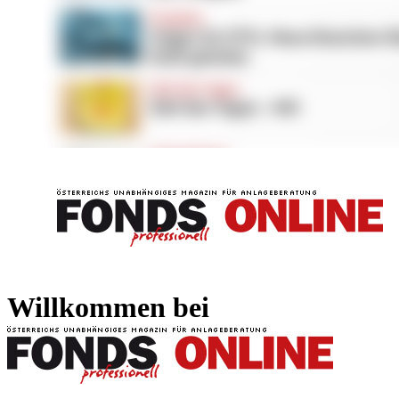
FONDS professionell
FONDS professi
Willkommen bei