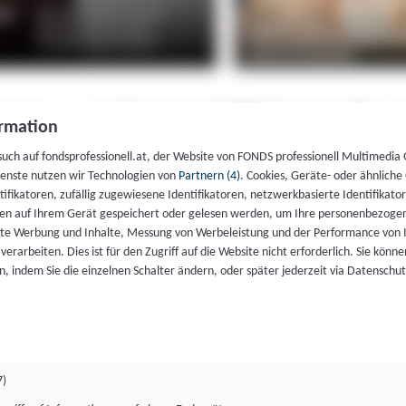
rmation
such auf fondsprofessionell.at, der Website von FONDS professionell Multimedia
ienste nutzen wir Technologien von
Partnern (4)
. Cookies, Geräte- oder ähnliche
entifikatoren, zufällig zugewiesene Identifikatoren, netzwerkbasierte Identifik
en auf Ihrem Gerät gespeichert oder gelesen werden, um Ihre personenbezogen
rte Werbung und Inhalte, Messung von Werbeleistung und der Performance von 
erarbeiten. Dies ist für den Zugriff auf die Website nicht erforderlich. Sie können
, indem Sie die einzelnen Schalter ändern, oder später jederzeit via Datenschu
7)