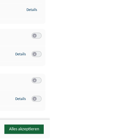
zu Identifikation von Endgeräten anhand automatisch übermittelte
Details
Switch zum Einwilligen bzw. Ablehnen der Kategorie Analyse / 
zu Google Analytics
Details
Switch zum Einwilligen bzw. Ablehnen des Dienstes Google Ana
Switch zum Einwilligen bzw. Ablehnen der Kategorie Sonstige 
zu YouTube
Details
Switch zum Einwilligen bzw. Ablehnen des Dienstes YouTube
Alles akzeptieren