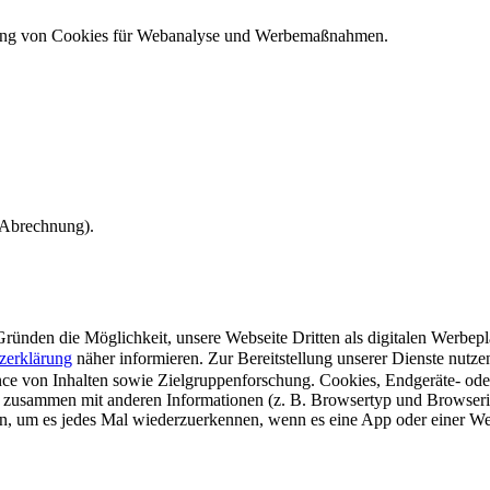
ndung von Cookies für Webanalyse und Werbemaßnahmen.
e Abrechnung).
ünden die Möglichkeit, unsere Webseite Dritten als digitalen Werbeplat
zerklärung
näher informieren.
Zur Bereitstellung unserer Dienste nutz
e von Inhalten sowie Zielgruppenforschung. Cookies, Endgeräte- ode
 zusammen mit anderen Informationen (z. B. Browsertyp und Browserin
n, um es jedes Mal wiederzuerkennen, wenn es eine App oder einer Webs