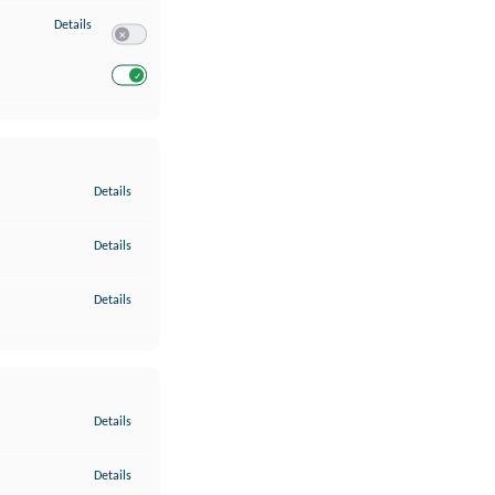
zu Entwicklung und Verbesserung der Angebote
Details
Switch zum Einwilligen bzw. Ablehnen des Dienstes Entwickl
Switch zum Einwilligen bzw. Ablehnen des Dienstes Entwicklu
zu Gewährleistung der Sicherheit, Verhinderung und Aufdeckung v
Details
zu Bereitstellung und Anzeige von Werbung und Inhalten
Details
zu Ihre Entscheidungen zum Datenschutz speichern und übermittel
Details
zu Abgleichung und Kombination von Daten aus unterschiedlichen 
Details
zu Verknüpfung verschiedener Endgeräte
Details