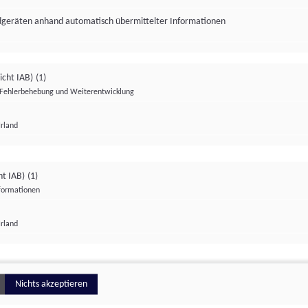
ndgeräten anhand automatisch übermittelter Informationen
icht IAB)
(1)
Fehlerbehebung und Weiterentwicklung
Irland
Impressum
Datenschutzerklärung
Datenschutzeinstellungen
ht IAB)
(1)
nformationen
Irland
ionell
Nichts akzeptieren