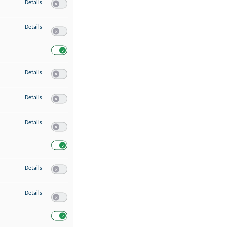
zu Speichern von oder Zugriff auf Informationen auf einem Endgerät
Details
Switch zum Einwilligen bzw. Ablehnen des Dienstes Speichern 
zu Verwendung reduzierter Daten zur Auswahl von Werbeanzeigen
Details
Switch zum Einwilligen bzw. Ablehnen des Dienstes Verwend
Switch zum Einwilligen bzw. Ablehnen des Dienstes Verwendu
zu Erstellung von Profilen für personalisierte Werbung
Details
Switch zum Einwilligen bzw. Ablehnen des Dienstes Erstellung 
zu Verwendung von Profilen zur Auswahl personalisierter Werbung
Details
Switch zum Einwilligen bzw. Ablehnen des Dienstes Verwendun
zu Messung der Werbeleistung
Details
Switch zum Einwilligen bzw. Ablehnen des Dienstes Messung 
Switch zum Einwilligen bzw. Ablehnen des Dienstes Messung d
zu Messung der Performance von Inhalten
Details
Switch zum Einwilligen bzw. Ablehnen des Dienstes Messung 
zu Analyse von Zielgruppen durch Statistiken oder Kombinationen von Dat
Details
Switch zum Einwilligen bzw. Ablehnen des Dienstes Analyse v
Switch zum Einwilligen bzw. Ablehnen des Dienstes Analyse v