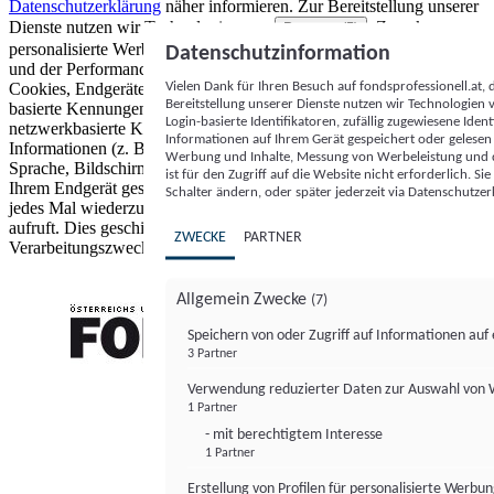
Datenschutzerklärung
näher informieren.
Zur Bereitstellung unserer
Dienste nutzen wir Technologien von
. Zwecke:
Partnern (5)
personalisierte Werbung und Inhalte, Messung von Werbeleistung
Datenschutzinformation
und der Performance von Inhalten sowie Zielgruppenforschung.
Vielen Dank für Ihren Besuch auf fondsprofessionell.at
Cookies, Endgeräte- oder ähnliche Online-Kennungen (z. B. login-
Bereitstellung unserer Dienste nutzen wir Technologien
basierte Kennungen, zufällig generierte Kennungen,
Login-basierte Identifikatoren, zufällig zugewiesene Id
netzwerkbasierte Kennungen) können zusammen mit anderen
Informationen auf Ihrem Gerät gespeichert oder gelese
Informationen (z. B. Browsertyp und Browserinformationen,
Werbung und Inhalte, Messung von Werbeleistung und d
Sprache, Bildschirmgröße, unterstützte Technologien usw.) auf
ist für den Zugriff auf die Website nicht erforderlich. S
Ihrem Endgerät gespeichert oder von dort ausgelesen werden, um es
Schalter ändern, oder später jederzeit via Datenschutzer
jedes Mal wiederzuerkennen, wenn es eine App oder einer Webseite
aufruft. Dies geschieht für einen oder mehrere der hier aufgeführten
ZWECKE
PARTNER
Verarbeitungszwecke.
Allgemein Zwecke
(7)
Speichern von oder Zugriff auf Informationen au
3 Partner
FONDS professionell
Verwendung reduzierter Daten zur Auswahl von
1 Partner
- mit berechtigtem Interesse
1 Partner
Erstellung von Profilen für personalisierte Werbu