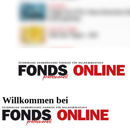
FONDS professionell
FONDS professi
Willkommen bei