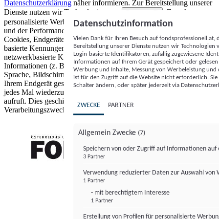
Datenschutzerklärung
näher informieren.
Zur Bereitstellung unserer
Dienste nutzen wir Technologien von
. Zwecke:
Partnern (5)
personalisierte Werbung und Inhalte, Messung von Werbeleistung
Datenschutzinformation
und der Performance von Inhalten sowie Zielgruppenforschung.
Vielen Dank für Ihren Besuch auf fondsprofessionell.at
Cookies, Endgeräte- oder ähnliche Online-Kennungen (z. B. login-
Bereitstellung unserer Dienste nutzen wir Technologien
basierte Kennungen, zufällig generierte Kennungen,
Login-basierte Identifikatoren, zufällig zugewiesene Id
netzwerkbasierte Kennungen) können zusammen mit anderen
Informationen auf Ihrem Gerät gespeichert oder gelese
Informationen (z. B. Browsertyp und Browserinformationen,
Werbung und Inhalte, Messung von Werbeleistung und d
Sprache, Bildschirmgröße, unterstützte Technologien usw.) auf
ist für den Zugriff auf die Website nicht erforderlich. S
Ihrem Endgerät gespeichert oder von dort ausgelesen werden, um es
Schalter ändern, oder später jederzeit via Datenschutzer
jedes Mal wiederzuerkennen, wenn es eine App oder einer Webseite
aufruft. Dies geschieht für einen oder mehrere der hier aufgeführten
ZWECKE
PARTNER
Verarbeitungszwecke.
Allgemein Zwecke
(7)
Speichern von oder Zugriff auf Informationen au
3 Partner
FONDS professionell
Verwendung reduzierter Daten zur Auswahl von
1 Partner
- mit berechtigtem Interesse
1 Partner
Erstellung von Profilen für personalisierte Werbu