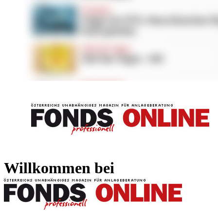
FONDS professionell
FONDS professi
Willkommen bei