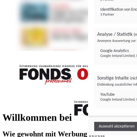
Identifikation von E
3 Partner
Analyse / Statistik
(n
Anonyme Auswertung zur 
Google Analytics
Google Ireland Limited, 
Sonstige Inhalte
(nic
Einbindung zusätzlicher I
FONDS professionell
YouTube
Google Ireland Limited, 
FONDS profess
Willkommen bei
Auswahl akzeptieren
Wie gewohnt mit Werbung lesen