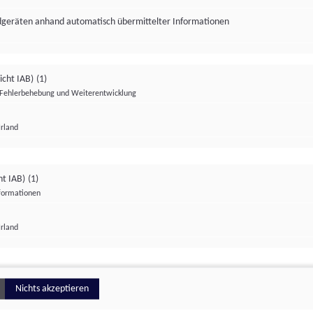
ndgeräten anhand automatisch übermittelter Informationen
icht IAB)
(1)
Fehlerbehebung und Weiterentwicklung
Irland
Impressum
Datenschutzerklärung
Datenschutzeinstellungen
ht IAB)
(1)
nformationen
Irland
ionell
Nichts akzeptieren