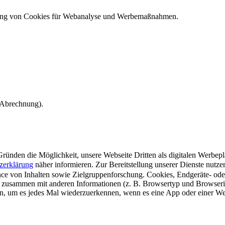
ndung von Cookies für Webanalyse und Werbemaßnahmen.
e Abrechnung).
ünden die Möglichkeit, unsere Webseite Dritten als digitalen Werbeplat
zerklärung
näher informieren.
Zur Bereitstellung unserer Dienste nutz
e von Inhalten sowie Zielgruppenforschung. Cookies, Endgeräte- ode
 zusammen mit anderen Informationen (z. B. Browsertyp und Browserin
n, um es jedes Mal wiederzuerkennen, wenn es eine App oder einer Webs