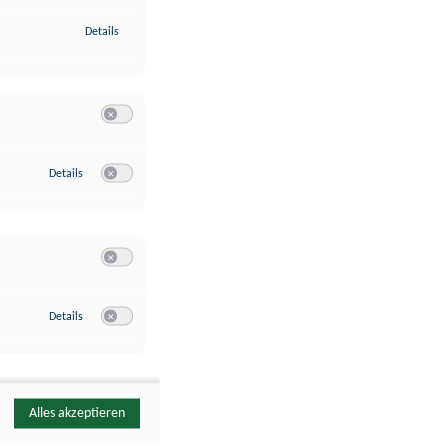
zu Identifikation von Endgeräten anhand automatisch übermittelte
Details
Switch zum Einwilligen bzw. Ablehnen der Kategorie Analyse / 
zu Google Analytics
Details
Switch zum Einwilligen bzw. Ablehnen des Dienstes Google Ana
Switch zum Einwilligen bzw. Ablehnen der Kategorie Sonstige 
zu YouTube
Details
Switch zum Einwilligen bzw. Ablehnen des Dienstes YouTube
Alles akzeptieren