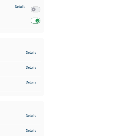
zu Entwicklung und Verbesserung der Angebote
Details
Switch zum Einwilligen bzw. Ablehnen des Dienstes Entwickl
Switch zum Einwilligen bzw. Ablehnen des Dienstes Entwicklu
zu Gewährleistung der Sicherheit, Verhinderung und Aufdeckung v
Details
zu Bereitstellung und Anzeige von Werbung und Inhalten
Details
zu Ihre Entscheidungen zum Datenschutz speichern und übermittel
Details
zu Abgleichung und Kombination von Daten aus unterschiedlichen 
Details
zu Verknüpfung verschiedener Endgeräte
Details