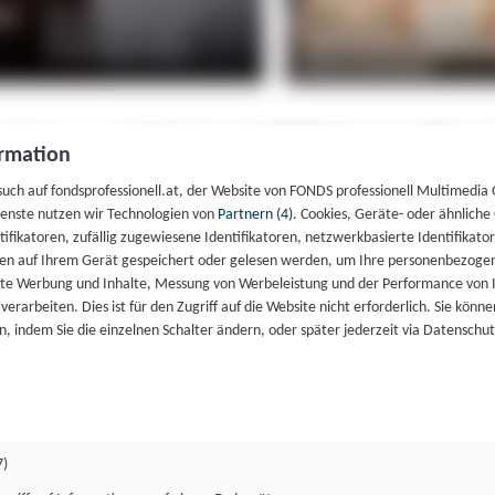
rmation
such auf fondsprofessionell.at, der Website von FONDS professionell Multimedia
ienste nutzen wir Technologien von
Partnern (4)
. Cookies, Geräte- oder ähnliche
entifikatoren, zufällig zugewiesene Identifikatoren, netzwerkbasierte Identifik
en auf Ihrem Gerät gespeichert oder gelesen werden, um Ihre personenbezogen
rte Werbung und Inhalte, Messung von Werbeleistung und der Performance von 
erarbeiten. Dies ist für den Zugriff auf die Website nicht erforderlich. Sie können
, indem Sie die einzelnen Schalter ändern, oder später jederzeit via Datenschu
7)