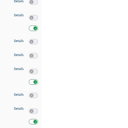
zu Speichern von oder Zugriff auf Informationen auf einem Endgerät
Details
Switch zum Einwilligen bzw. Ablehnen des Dienstes Speichern 
zu Verwendung reduzierter Daten zur Auswahl von Werbeanzeigen
Details
Switch zum Einwilligen bzw. Ablehnen des Dienstes Verwend
Switch zum Einwilligen bzw. Ablehnen des Dienstes Verwendu
zu Erstellung von Profilen für personalisierte Werbung
Details
Switch zum Einwilligen bzw. Ablehnen des Dienstes Erstellung 
zu Verwendung von Profilen zur Auswahl personalisierter Werbung
Details
Switch zum Einwilligen bzw. Ablehnen des Dienstes Verwendun
zu Messung der Werbeleistung
Details
Switch zum Einwilligen bzw. Ablehnen des Dienstes Messung 
Switch zum Einwilligen bzw. Ablehnen des Dienstes Messung d
zu Messung der Performance von Inhalten
Details
Switch zum Einwilligen bzw. Ablehnen des Dienstes Messung 
zu Analyse von Zielgruppen durch Statistiken oder Kombinationen von Dat
Details
Switch zum Einwilligen bzw. Ablehnen des Dienstes Analyse v
Switch zum Einwilligen bzw. Ablehnen des Dienstes Analyse v