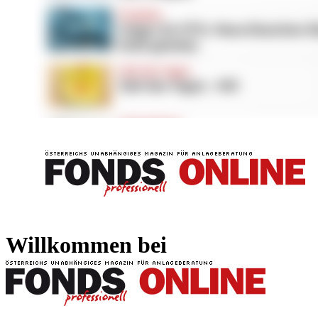
FONDS professionell
FONDS professi
Willkommen bei