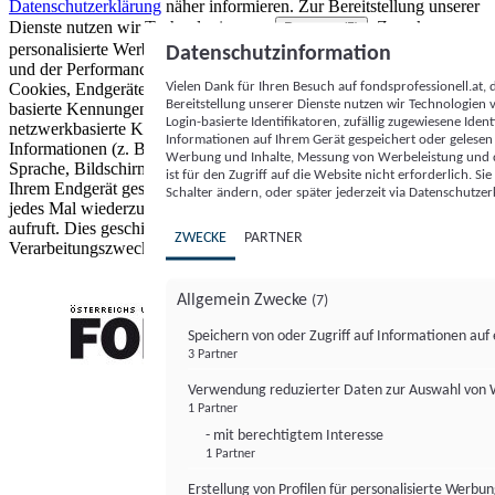
Datenschutzerklärung
näher informieren.
Zur Bereitstellung unserer
Dienste nutzen wir Technologien von
. Zwecke:
Partnern (5)
personalisierte Werbung und Inhalte, Messung von Werbeleistung
Datenschutzinformation
und der Performance von Inhalten sowie Zielgruppenforschung.
Vielen Dank für Ihren Besuch auf fondsprofessionell.at
Cookies, Endgeräte- oder ähnliche Online-Kennungen (z. B. login-
Bereitstellung unserer Dienste nutzen wir Technologien
basierte Kennungen, zufällig generierte Kennungen,
Login-basierte Identifikatoren, zufällig zugewiesene Id
netzwerkbasierte Kennungen) können zusammen mit anderen
Informationen auf Ihrem Gerät gespeichert oder gelese
Informationen (z. B. Browsertyp und Browserinformationen,
Werbung und Inhalte, Messung von Werbeleistung und d
Sprache, Bildschirmgröße, unterstützte Technologien usw.) auf
ist für den Zugriff auf die Website nicht erforderlich. S
Ihrem Endgerät gespeichert oder von dort ausgelesen werden, um es
Schalter ändern, oder später jederzeit via Datenschutzer
jedes Mal wiederzuerkennen, wenn es eine App oder einer Webseite
aufruft. Dies geschieht für einen oder mehrere der hier aufgeführten
ZWECKE
PARTNER
Verarbeitungszwecke.
Allgemein Zwecke
(7)
Speichern von oder Zugriff auf Informationen au
3 Partner
FONDS professionell
Verwendung reduzierter Daten zur Auswahl von
1 Partner
- mit berechtigtem Interesse
1 Partner
Erstellung von Profilen für personalisierte Werbu