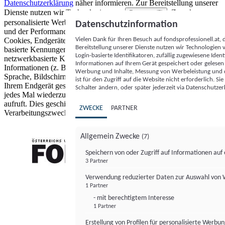
Datenschutzerklärung
näher informieren.
Zur Bereitstellung unserer
Dienste nutzen wir Technologien von
. Zwecke:
Partnern (5)
personalisierte Werbung und Inhalte, Messung von Werbeleistung
Datenschutzinformation
und der Performance von Inhalten sowie Zielgruppenforschung.
Vielen Dank für Ihren Besuch auf fondsprofessionell.at
Cookies, Endgeräte- oder ähnliche Online-Kennungen (z. B. login-
Bereitstellung unserer Dienste nutzen wir Technologien
basierte Kennungen, zufällig generierte Kennungen,
Login-basierte Identifikatoren, zufällig zugewiesene Id
netzwerkbasierte Kennungen) können zusammen mit anderen
Informationen auf Ihrem Gerät gespeichert oder gelese
Informationen (z. B. Browsertyp und Browserinformationen,
Werbung und Inhalte, Messung von Werbeleistung und d
Sprache, Bildschirmgröße, unterstützte Technologien usw.) auf
ist für den Zugriff auf die Website nicht erforderlich. S
Ihrem Endgerät gespeichert oder von dort ausgelesen werden, um es
Schalter ändern, oder später jederzeit via Datenschutzer
jedes Mal wiederzuerkennen, wenn es eine App oder einer Webseite
aufruft. Dies geschieht für einen oder mehrere der hier aufgeführten
ZWECKE
PARTNER
Verarbeitungszwecke.
Allgemein Zwecke
(7)
Speichern von oder Zugriff auf Informationen au
3 Partner
FONDS professionell
Verwendung reduzierter Daten zur Auswahl von
1 Partner
- mit berechtigtem Interesse
1 Partner
Erstellung von Profilen für personalisierte Werbu