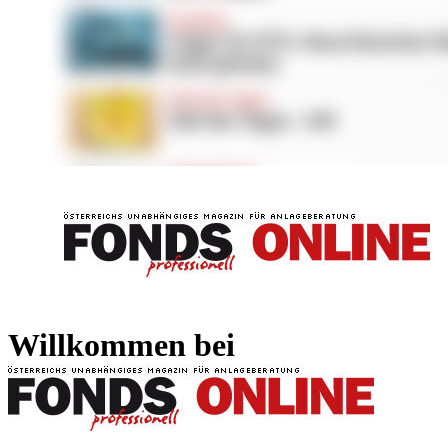
FONDS professionell
FONDS professi
Willkommen bei