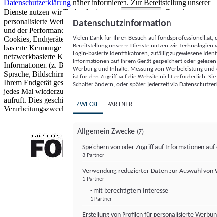
Datenschutzerklärung
näher informieren.
Zur Bereitstellung unserer
Dienste nutzen wir Technologien von
. Zwecke:
Partnern (5)
personalisierte Werbung und Inhalte, Messung von Werbeleistung
Datenschutzinformation
und der Performance von Inhalten sowie Zielgruppenforschung.
Vielen Dank für Ihren Besuch auf fondsprofessionell.at
Cookies, Endgeräte- oder ähnliche Online-Kennungen (z. B. login-
Bereitstellung unserer Dienste nutzen wir Technologien
basierte Kennungen, zufällig generierte Kennungen,
Login-basierte Identifikatoren, zufällig zugewiesene Id
netzwerkbasierte Kennungen) können zusammen mit anderen
Informationen auf Ihrem Gerät gespeichert oder gelese
Informationen (z. B. Browsertyp und Browserinformationen,
Werbung und Inhalte, Messung von Werbeleistung und d
Sprache, Bildschirmgröße, unterstützte Technologien usw.) auf
ist für den Zugriff auf die Website nicht erforderlich. S
Ihrem Endgerät gespeichert oder von dort ausgelesen werden, um es
Schalter ändern, oder später jederzeit via Datenschutzer
jedes Mal wiederzuerkennen, wenn es eine App oder einer Webseite
aufruft. Dies geschieht für einen oder mehrere der hier aufgeführten
ZWECKE
PARTNER
Verarbeitungszwecke.
Allgemein Zwecke
(7)
Speichern von oder Zugriff auf Informationen au
3 Partner
FONDS professionell
Verwendung reduzierter Daten zur Auswahl von
1 Partner
- mit berechtigtem Interesse
1 Partner
Erstellung von Profilen für personalisierte Werbu