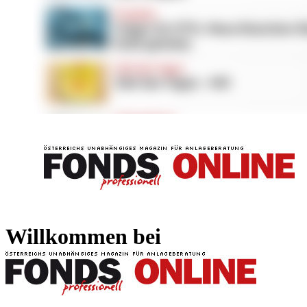
FONDS professionell
FONDS professi
Willkommen bei