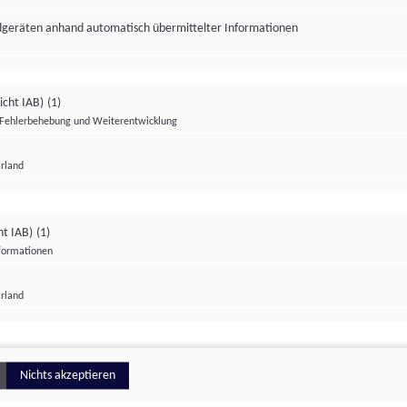
ndgeräten anhand automatisch übermittelter Informationen
icht IAB)
(1)
Fehlerbehebung und Weiterentwicklung
Irland
Impressum
Datenschutzerklärung
Datenschutzeinstellungen
ht IAB)
(1)
nformationen
Irland
ionell
Nichts akzeptieren