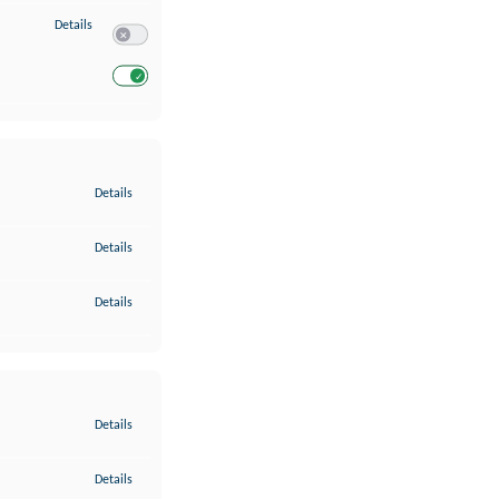
zu Entwicklung und Verbesserung der Angebote
Details
Switch zum Einwilligen bzw. Ablehnen des Dienstes Entwickl
Switch zum Einwilligen bzw. Ablehnen des Dienstes Entwicklu
zu Gewährleistung der Sicherheit, Verhinderung und Aufdeckung v
Details
zu Bereitstellung und Anzeige von Werbung und Inhalten
Details
zu Ihre Entscheidungen zum Datenschutz speichern und übermittel
Details
zu Abgleichung und Kombination von Daten aus unterschiedlichen 
Details
zu Verknüpfung verschiedener Endgeräte
Details