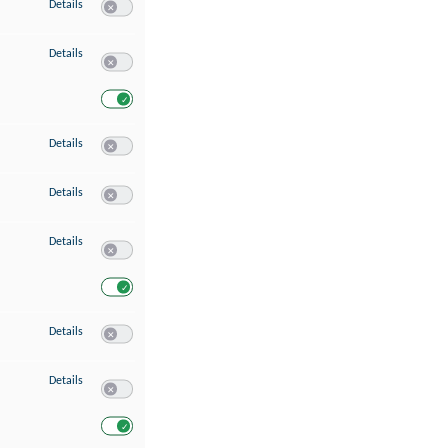
zu Speichern von oder Zugriff auf Informationen auf einem Endgerät
Details
Switch zum Einwilligen bzw. Ablehnen des Dienstes Speichern 
zu Verwendung reduzierter Daten zur Auswahl von Werbeanzeigen
Details
Switch zum Einwilligen bzw. Ablehnen des Dienstes Verwend
Switch zum Einwilligen bzw. Ablehnen des Dienstes Verwendu
zu Erstellung von Profilen für personalisierte Werbung
Details
Switch zum Einwilligen bzw. Ablehnen des Dienstes Erstellung 
zu Verwendung von Profilen zur Auswahl personalisierter Werbung
Details
Switch zum Einwilligen bzw. Ablehnen des Dienstes Verwendun
zu Messung der Werbeleistung
Details
Switch zum Einwilligen bzw. Ablehnen des Dienstes Messung 
Switch zum Einwilligen bzw. Ablehnen des Dienstes Messung d
zu Messung der Performance von Inhalten
Details
Switch zum Einwilligen bzw. Ablehnen des Dienstes Messung 
zu Analyse von Zielgruppen durch Statistiken oder Kombinationen von Dat
Details
Switch zum Einwilligen bzw. Ablehnen des Dienstes Analyse v
Switch zum Einwilligen bzw. Ablehnen des Dienstes Analyse v