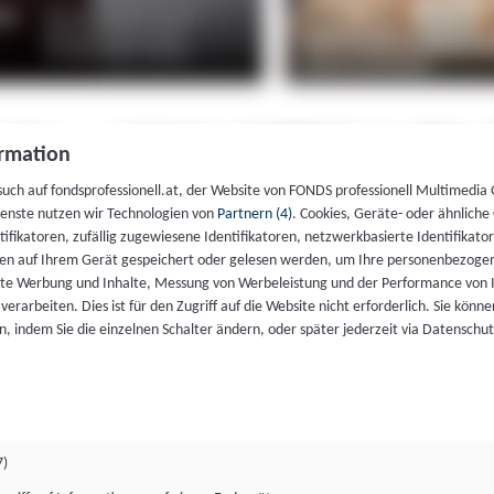
rmation
such auf fondsprofessionell.at, der Website von FONDS professionell Multimedia
ienste nutzen wir Technologien von
Partnern (4)
. Cookies, Geräte- oder ähnliche
entifikatoren, zufällig zugewiesene Identifikatoren, netzwerkbasierte Identifik
en auf Ihrem Gerät gespeichert oder gelesen werden, um Ihre personenbezogen
rte Werbung und Inhalte, Messung von Werbeleistung und der Performance von 
erarbeiten. Dies ist für den Zugriff auf die Website nicht erforderlich. Sie können
, indem Sie die einzelnen Schalter ändern, oder später jederzeit via Datenschu
7)