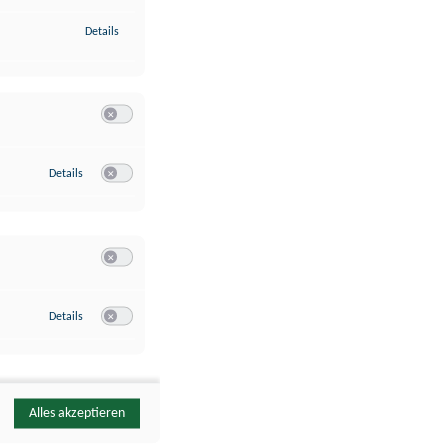
zu Identifikation von Endgeräten anhand automatisch übermittelte
Details
Switch zum Einwilligen bzw. Ablehnen der Kategorie Analyse / 
zu Google Analytics
Details
Switch zum Einwilligen bzw. Ablehnen des Dienstes Google Ana
Switch zum Einwilligen bzw. Ablehnen der Kategorie Sonstige 
zu YouTube
Details
Switch zum Einwilligen bzw. Ablehnen des Dienstes YouTube
Alles akzeptieren