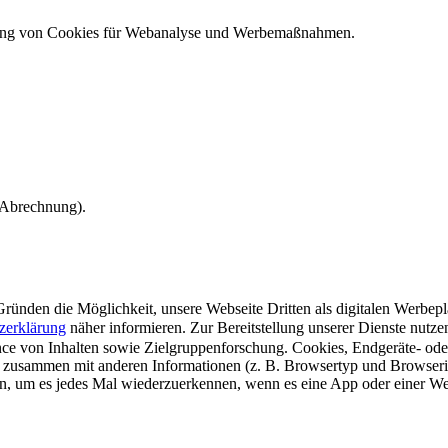
ndung von Cookies für Webanalyse und Werbemaßnahmen.
e Abrechnung).
ünden die Möglichkeit, unsere Webseite Dritten als digitalen Werbeplat
zerklärung
näher informieren.
Zur Bereitstellung unserer Dienste nutz
e von Inhalten sowie Zielgruppenforschung. Cookies, Endgeräte- ode
 zusammen mit anderen Informationen (z. B. Browsertyp und Browserin
n, um es jedes Mal wiederzuerkennen, wenn es eine App oder einer Webs