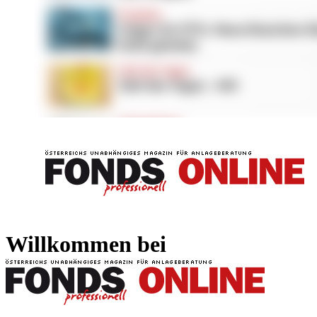
FONDS professionell
FONDS professi
Willkommen bei