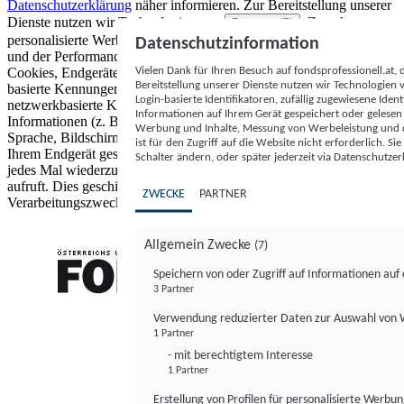
Datenschutzerklärung
näher informieren.
Zur Bereitstellung unserer
Dienste nutzen wir Technologien von
. Zwecke:
Partnern (5)
personalisierte Werbung und Inhalte, Messung von Werbeleistung
Datenschutzinformation
und der Performance von Inhalten sowie Zielgruppenforschung.
Vielen Dank für Ihren Besuch auf fondsprofessionell.at
Cookies, Endgeräte- oder ähnliche Online-Kennungen (z. B. login-
Bereitstellung unserer Dienste nutzen wir Technologien
basierte Kennungen, zufällig generierte Kennungen,
Login-basierte Identifikatoren, zufällig zugewiesene Id
netzwerkbasierte Kennungen) können zusammen mit anderen
Informationen auf Ihrem Gerät gespeichert oder gelese
Informationen (z. B. Browsertyp und Browserinformationen,
Werbung und Inhalte, Messung von Werbeleistung und d
Sprache, Bildschirmgröße, unterstützte Technologien usw.) auf
ist für den Zugriff auf die Website nicht erforderlich. S
Ihrem Endgerät gespeichert oder von dort ausgelesen werden, um es
Schalter ändern, oder später jederzeit via Datenschutzer
jedes Mal wiederzuerkennen, wenn es eine App oder einer Webseite
aufruft. Dies geschieht für einen oder mehrere der hier aufgeführten
ZWECKE
PARTNER
Verarbeitungszwecke.
Allgemein Zwecke
(7)
Speichern von oder Zugriff auf Informationen au
3 Partner
FONDS professionell
Verwendung reduzierter Daten zur Auswahl von
1 Partner
- mit berechtigtem Interesse
1 Partner
Erstellung von Profilen für personalisierte Werbu