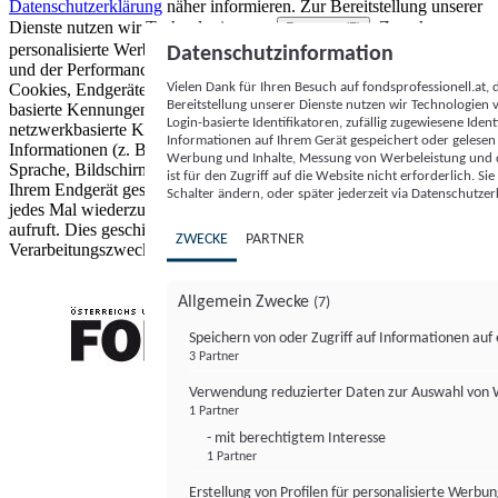
Datenschutzerklärung
näher informieren.
Zur Bereitstellung unserer
Dienste nutzen wir Technologien von
. Zwecke:
Partnern (5)
personalisierte Werbung und Inhalte, Messung von Werbeleistung
Datenschutzinformation
und der Performance von Inhalten sowie Zielgruppenforschung.
Vielen Dank für Ihren Besuch auf fondsprofessionell.at
Cookies, Endgeräte- oder ähnliche Online-Kennungen (z. B. login-
Bereitstellung unserer Dienste nutzen wir Technologien
basierte Kennungen, zufällig generierte Kennungen,
Login-basierte Identifikatoren, zufällig zugewiesene Id
netzwerkbasierte Kennungen) können zusammen mit anderen
Informationen auf Ihrem Gerät gespeichert oder gelese
Informationen (z. B. Browsertyp und Browserinformationen,
Werbung und Inhalte, Messung von Werbeleistung und d
Sprache, Bildschirmgröße, unterstützte Technologien usw.) auf
ist für den Zugriff auf die Website nicht erforderlich. S
Ihrem Endgerät gespeichert oder von dort ausgelesen werden, um es
Schalter ändern, oder später jederzeit via Datenschutzer
jedes Mal wiederzuerkennen, wenn es eine App oder einer Webseite
aufruft. Dies geschieht für einen oder mehrere der hier aufgeführten
ZWECKE
PARTNER
Verarbeitungszwecke.
Allgemein Zwecke
(7)
Speichern von oder Zugriff auf Informationen au
3 Partner
FONDS professionell
Verwendung reduzierter Daten zur Auswahl von
1 Partner
- mit berechtigtem Interesse
1 Partner
Erstellung von Profilen für personalisierte Werbu