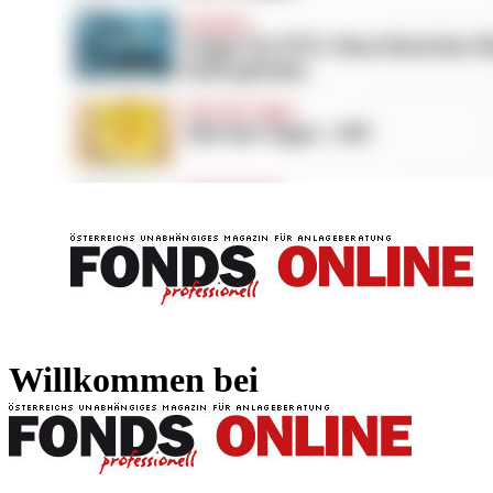
FONDS professionell
FONDS professi
Willkommen bei