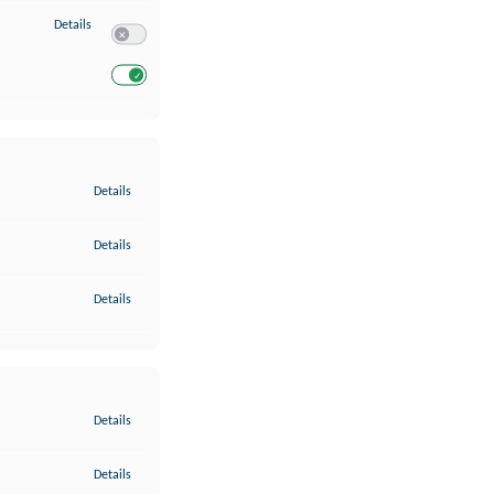
zu Entwicklung und Verbesserung der Angebote
Details
Switch zum Einwilligen bzw. Ablehnen des Dienstes Entwickl
Switch zum Einwilligen bzw. Ablehnen des Dienstes Entwicklu
zu Gewährleistung der Sicherheit, Verhinderung und Aufdeckung v
Details
zu Bereitstellung und Anzeige von Werbung und Inhalten
Details
zu Ihre Entscheidungen zum Datenschutz speichern und übermittel
Details
zu Abgleichung und Kombination von Daten aus unterschiedlichen 
Details
zu Verknüpfung verschiedener Endgeräte
Details