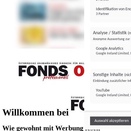
Identifikation von E
3 Partner
Analyse / Statistik
(n
Anonyme Auswertung zur 
Google Analytics
Google Ireland Limited, 
Sonstige Inhalte
(nic
Einbindung zusätzlicher I
FONDS professionell
YouTube
Google Ireland Limited, 
FONDS profess
Willkommen bei
Auswahl akzeptieren
Wie gewohnt mit Werbung lesen