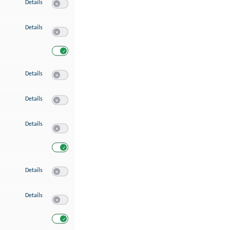
zu Speichern von oder Zugriff auf Informationen auf einem Endgerät
Details
Switch zum Einwilligen bzw. Ablehnen des Dienstes Speichern 
zu Verwendung reduzierter Daten zur Auswahl von Werbeanzeigen
Details
Switch zum Einwilligen bzw. Ablehnen des Dienstes Verwend
Switch zum Einwilligen bzw. Ablehnen des Dienstes Verwendu
zu Erstellung von Profilen für personalisierte Werbung
Details
Switch zum Einwilligen bzw. Ablehnen des Dienstes Erstellung 
zu Verwendung von Profilen zur Auswahl personalisierter Werbung
Details
Switch zum Einwilligen bzw. Ablehnen des Dienstes Verwendun
zu Messung der Werbeleistung
Details
Switch zum Einwilligen bzw. Ablehnen des Dienstes Messung 
Switch zum Einwilligen bzw. Ablehnen des Dienstes Messung d
zu Messung der Performance von Inhalten
Details
Switch zum Einwilligen bzw. Ablehnen des Dienstes Messung 
zu Analyse von Zielgruppen durch Statistiken oder Kombinationen von Dat
Details
Switch zum Einwilligen bzw. Ablehnen des Dienstes Analyse v
Switch zum Einwilligen bzw. Ablehnen des Dienstes Analyse v