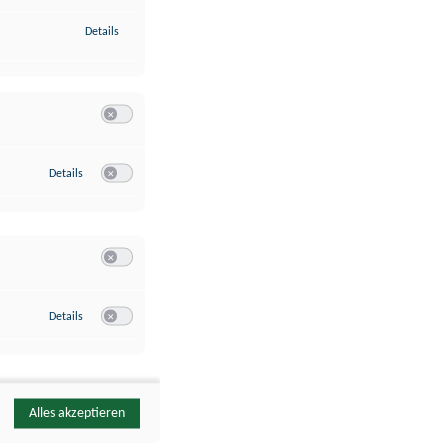
zu Identifikation von Endgeräten anhand automatisch übermittelte
Details
Switch zum Einwilligen bzw. Ablehnen der Kategorie Analyse / 
zu Google Analytics
Details
Switch zum Einwilligen bzw. Ablehnen des Dienstes Google Ana
Switch zum Einwilligen bzw. Ablehnen der Kategorie Sonstige 
zu YouTube
Details
Switch zum Einwilligen bzw. Ablehnen des Dienstes YouTube
Alles akzeptieren