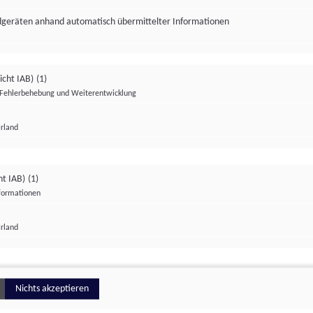
ndgeräten anhand automatisch übermittelter Informationen
icht IAB)
(1)
Fehlerbehebung und Weiterentwicklung
Irland
Impressum
Datenschutzerklärung
Datenschutzeinstellungen
ht IAB)
(1)
nformationen
Irland
ionell
Nichts akzeptieren