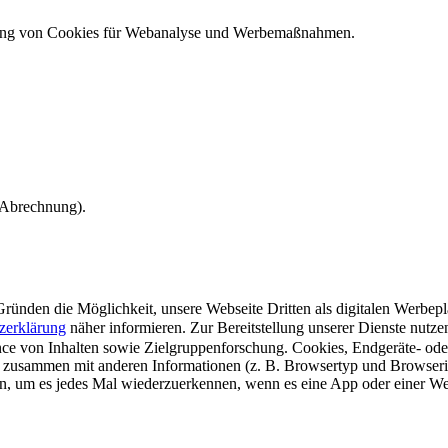
ndung von Cookies für Webanalyse und Werbemaßnahmen.
e Abrechnung).
ünden die Möglichkeit, unsere Webseite Dritten als digitalen Werbeplat
zerklärung
näher informieren.
Zur Bereitstellung unserer Dienste nutz
e von Inhalten sowie Zielgruppenforschung. Cookies, Endgeräte- ode
 zusammen mit anderen Informationen (z. B. Browsertyp und Browserin
n, um es jedes Mal wiederzuerkennen, wenn es eine App oder einer Webs