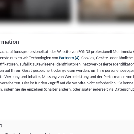
rmation
such auf fondsprofessionell.at, der Website von FONDS professionell Multimedia
ienste nutzen wir Technologien von
Partnern (4)
. Cookies, Geräte- oder ähnliche
entifikatoren, zufällig zugewiesene Identifikatoren, netzwerkbasierte Identifik
en auf Ihrem Gerät gespeichert oder gelesen werden, um Ihre personenbezogen
rte Werbung und Inhalte, Messung von Werbeleistung und der Performance von 
erarbeiten. Dies ist für den Zugriff auf die Website nicht erforderlich. Sie können
, indem Sie die einzelnen Schalter ändern, oder später jederzeit via Datenschu
7)