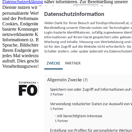
Datenschutzerklärung
näher informieren.
Zur Bereitstellung unserer
Dienste nutzen wir Technologien von
. Zwecke:
Partnern (5)
personalisierte Werbung und Inhalte, Messung von Werbeleistung
Datenschutzinformation
und der Performance von Inhalten sowie Zielgruppenforschung.
Vielen Dank für Ihren Besuch auf fondsprofessionell.at
Cookies, Endgeräte- oder ähnliche Online-Kennungen (z. B. login-
Bereitstellung unserer Dienste nutzen wir Technologien
basierte Kennungen, zufällig generierte Kennungen,
Login-basierte Identifikatoren, zufällig zugewiesene Id
netzwerkbasierte Kennungen) können zusammen mit anderen
Informationen auf Ihrem Gerät gespeichert oder gelese
Informationen (z. B. Browsertyp und Browserinformationen,
Werbung und Inhalte, Messung von Werbeleistung und d
Sprache, Bildschirmgröße, unterstützte Technologien usw.) auf
ist für den Zugriff auf die Website nicht erforderlich. S
Ihrem Endgerät gespeichert oder von dort ausgelesen werden, um es
Schalter ändern, oder später jederzeit via Datenschutzer
jedes Mal wiederzuerkennen, wenn es eine App oder einer Webseite
aufruft. Dies geschieht für einen oder mehrere der hier aufgeführten
ZWECKE
PARTNER
Verarbeitungszwecke.
Allgemein Zwecke
(7)
Speichern von oder Zugriff auf Informationen au
3 Partner
FONDS professionell
Verwendung reduzierter Daten zur Auswahl von
1 Partner
- mit berechtigtem Interesse
1 Partner
Erstellung von Profilen für personalisierte Werbu