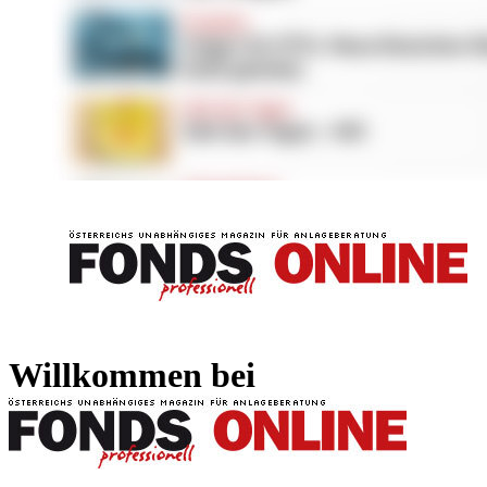
FONDS professionell
FONDS professi
Willkommen bei