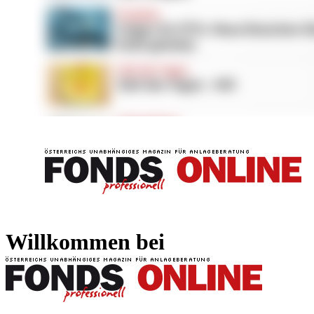
FONDS professionell
FONDS professi
Willkommen bei