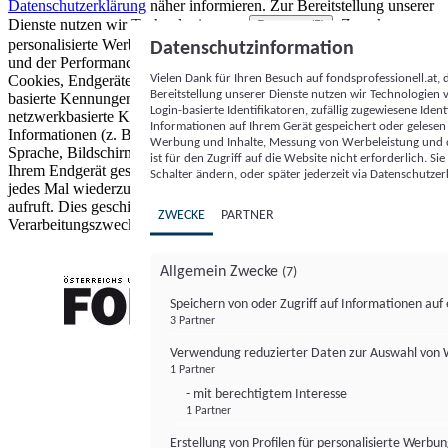
Datenschutzerklärung
näher informieren.
Zur Bereitstellung unserer
Dienste nutzen wir Technologien von
. Zwecke:
Partnern (5)
personalisierte Werbung und Inhalte, Messung von Werbeleistung
Datenschutzinformation
und der Performance von Inhalten sowie Zielgruppenforschung.
Vielen Dank für Ihren Besuch auf fondsprofessionell.at
Cookies, Endgeräte- oder ähnliche Online-Kennungen (z. B. login-
Bereitstellung unserer Dienste nutzen wir Technologien
basierte Kennungen, zufällig generierte Kennungen,
Login-basierte Identifikatoren, zufällig zugewiesene Id
netzwerkbasierte Kennungen) können zusammen mit anderen
Informationen auf Ihrem Gerät gespeichert oder gelese
Informationen (z. B. Browsertyp und Browserinformationen,
Werbung und Inhalte, Messung von Werbeleistung und d
Sprache, Bildschirmgröße, unterstützte Technologien usw.) auf
ist für den Zugriff auf die Website nicht erforderlich. S
Ihrem Endgerät gespeichert oder von dort ausgelesen werden, um es
Schalter ändern, oder später jederzeit via Datenschutzer
jedes Mal wiederzuerkennen, wenn es eine App oder einer Webseite
aufruft. Dies geschieht für einen oder mehrere der hier aufgeführten
ZWECKE
PARTNER
Verarbeitungszwecke.
Allgemein Zwecke
(7)
Speichern von oder Zugriff auf Informationen au
3 Partner
FONDS professionell
Verwendung reduzierter Daten zur Auswahl von
1 Partner
- mit berechtigtem Interesse
1 Partner
Erstellung von Profilen für personalisierte Werbu