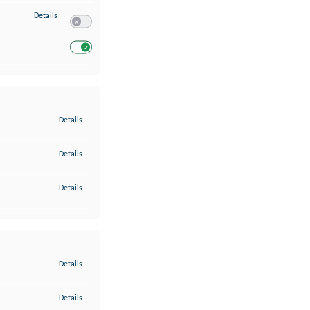
zu Entwicklung und Verbesserung der Angebote
Details
Switch zum Einwilligen bzw. Ablehnen des Dienstes Entwickl
Switch zum Einwilligen bzw. Ablehnen des Dienstes Entwicklu
zu Gewährleistung der Sicherheit, Verhinderung und Aufdeckung v
Details
zu Bereitstellung und Anzeige von Werbung und Inhalten
Details
zu Ihre Entscheidungen zum Datenschutz speichern und übermittel
Details
zu Abgleichung und Kombination von Daten aus unterschiedlichen 
Details
zu Verknüpfung verschiedener Endgeräte
Details