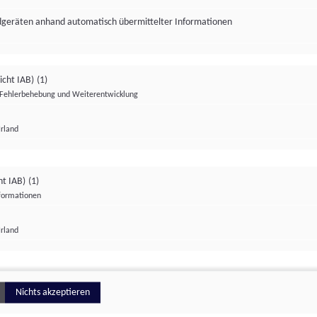
ndgeräten anhand automatisch übermittelter Informationen
icht IAB)
(1)
Fehlerbehebung und Weiterentwicklung
Irland
Impressum
Datenschutzerklärung
Datenschutzeinstellungen
ht IAB)
(1)
nformationen
Irland
ionell
Nichts akzeptieren