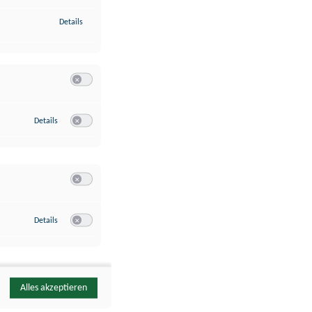
zu Identifikation von Endgeräten anhand automatisch übermittelte
Details
Switch zum Einwilligen bzw. Ablehnen der Kategorie Analyse / 
zu Google Analytics
Details
Switch zum Einwilligen bzw. Ablehnen des Dienstes Google Ana
Switch zum Einwilligen bzw. Ablehnen der Kategorie Sonstige 
zu YouTube
Details
Switch zum Einwilligen bzw. Ablehnen des Dienstes YouTube
Alles akzeptieren