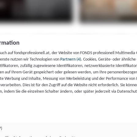
rmation
such auf fondsprofessionell.at, der Website von FONDS professionell Multimedia
ienste nutzen wir Technologien von
Partnern (4)
. Cookies, Geräte- oder ähnliche
entifikatoren, zufällig zugewiesene Identifikatoren, netzwerkbasierte Identifik
en auf Ihrem Gerät gespeichert oder gelesen werden, um Ihre personenbezogen
rte Werbung und Inhalte, Messung von Werbeleistung und der Performance von 
erarbeiten. Dies ist für den Zugriff auf die Website nicht erforderlich. Sie können
, indem Sie die einzelnen Schalter ändern, oder später jederzeit via Datenschu
7)