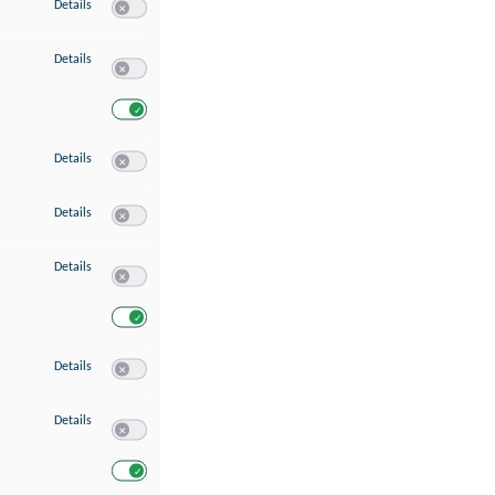
zu Speichern von oder Zugriff auf Informationen auf einem Endgerät
Details
Switch zum Einwilligen bzw. Ablehnen des Dienstes Speichern 
zu Verwendung reduzierter Daten zur Auswahl von Werbeanzeigen
Details
Switch zum Einwilligen bzw. Ablehnen des Dienstes Verwend
Switch zum Einwilligen bzw. Ablehnen des Dienstes Verwendu
zu Erstellung von Profilen für personalisierte Werbung
Details
Switch zum Einwilligen bzw. Ablehnen des Dienstes Erstellung 
zu Verwendung von Profilen zur Auswahl personalisierter Werbung
Details
Switch zum Einwilligen bzw. Ablehnen des Dienstes Verwendun
zu Messung der Werbeleistung
Details
Switch zum Einwilligen bzw. Ablehnen des Dienstes Messung 
Switch zum Einwilligen bzw. Ablehnen des Dienstes Messung d
zu Messung der Performance von Inhalten
Details
Switch zum Einwilligen bzw. Ablehnen des Dienstes Messung 
zu Analyse von Zielgruppen durch Statistiken oder Kombinationen von Dat
Details
Switch zum Einwilligen bzw. Ablehnen des Dienstes Analyse v
Switch zum Einwilligen bzw. Ablehnen des Dienstes Analyse v