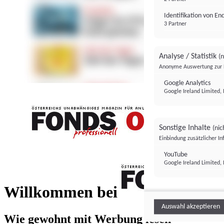
Identifikation von E
3 Partner
Analyse / Statistik
(n
Anonyme Auswertung zur 
Google Analytics
Google Ireland Limited, 
Sonstige Inhalte
(nic
Einbindung zusätzlicher I
FONDS professionell
YouTube
Google Ireland Limited, 
FONDS profess
Willkommen bei
Auswahl akzeptieren
Wie gewohnt mit Werbung lesen