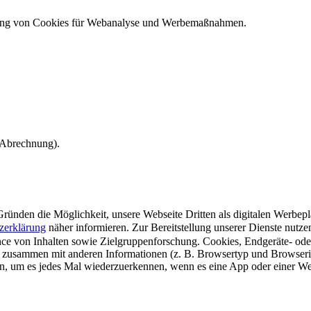
ndung von Cookies für Webanalyse und Werbemaßnahmen.
e Abrechnung).
ünden die Möglichkeit, unsere Webseite Dritten als digitalen Werbeplat
zerklärung
näher informieren.
Zur Bereitstellung unserer Dienste nutz
e von Inhalten sowie Zielgruppenforschung. Cookies, Endgeräte- ode
 zusammen mit anderen Informationen (z. B. Browsertyp und Browserin
n, um es jedes Mal wiederzuerkennen, wenn es eine App oder einer Webs