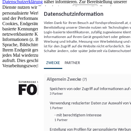
Datenschutzerklärung
näher informieren.
Zur Bereitstellung unserer
Dienste nutzen wir Technologien von
. Zwecke:
Partnern (5)
personalisierte Werbung und Inhalte, Messung von Werbeleistung
Datenschutzinformation
und der Performance von Inhalten sowie Zielgruppenforschung.
Vielen Dank für Ihren Besuch auf fondsprofessionell.at
Cookies, Endgeräte- oder ähnliche Online-Kennungen (z. B. login-
Bereitstellung unserer Dienste nutzen wir Technologien
basierte Kennungen, zufällig generierte Kennungen,
Login-basierte Identifikatoren, zufällig zugewiesene Id
netzwerkbasierte Kennungen) können zusammen mit anderen
Informationen auf Ihrem Gerät gespeichert oder gelese
Informationen (z. B. Browsertyp und Browserinformationen,
Werbung und Inhalte, Messung von Werbeleistung und d
Sprache, Bildschirmgröße, unterstützte Technologien usw.) auf
ist für den Zugriff auf die Website nicht erforderlich. S
Ihrem Endgerät gespeichert oder von dort ausgelesen werden, um es
Schalter ändern, oder später jederzeit via Datenschutzer
jedes Mal wiederzuerkennen, wenn es eine App oder einer Webseite
aufruft. Dies geschieht für einen oder mehrere der hier aufgeführten
ZWECKE
PARTNER
Verarbeitungszwecke.
Allgemein Zwecke
(7)
Speichern von oder Zugriff auf Informationen au
3 Partner
FONDS professionell
Verwendung reduzierter Daten zur Auswahl von
1 Partner
- mit berechtigtem Interesse
1 Partner
Erstellung von Profilen für personalisierte Werbu