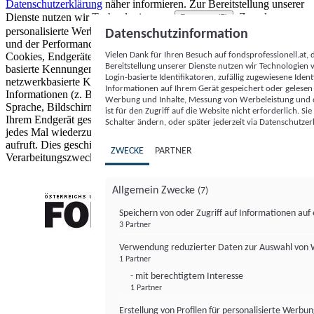
Datenschutzerklärung
näher informieren.
Zur Bereitstellung unserer
Dienste nutzen wir Technologien von
. Zwecke:
Partnern (5)
personalisierte Werbung und Inhalte, Messung von Werbeleistung
Datenschutzinformation
und der Performance von Inhalten sowie Zielgruppenforschung.
Vielen Dank für Ihren Besuch auf fondsprofessionell.at
Cookies, Endgeräte- oder ähnliche Online-Kennungen (z. B. login-
Bereitstellung unserer Dienste nutzen wir Technologien
basierte Kennungen, zufällig generierte Kennungen,
Login-basierte Identifikatoren, zufällig zugewiesene Id
netzwerkbasierte Kennungen) können zusammen mit anderen
Informationen auf Ihrem Gerät gespeichert oder gelese
Informationen (z. B. Browsertyp und Browserinformationen,
Werbung und Inhalte, Messung von Werbeleistung und d
Sprache, Bildschirmgröße, unterstützte Technologien usw.) auf
ist für den Zugriff auf die Website nicht erforderlich. S
Ihrem Endgerät gespeichert oder von dort ausgelesen werden, um es
Schalter ändern, oder später jederzeit via Datenschutzer
jedes Mal wiederzuerkennen, wenn es eine App oder einer Webseite
aufruft. Dies geschieht für einen oder mehrere der hier aufgeführten
ZWECKE
PARTNER
Verarbeitungszwecke.
Allgemein Zwecke
(7)
Speichern von oder Zugriff auf Informationen au
3 Partner
FONDS professionell
Verwendung reduzierter Daten zur Auswahl von
1 Partner
- mit berechtigtem Interesse
1 Partner
Erstellung von Profilen für personalisierte Werbu