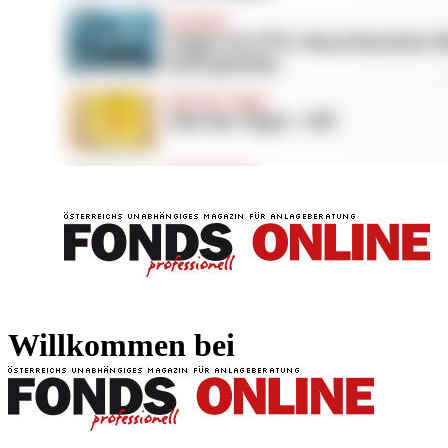
FONDS professionell
FONDS professi
Willkommen bei