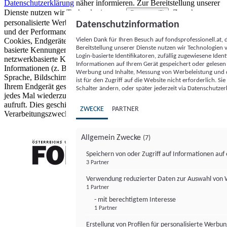
Datenschutzerklärung
näher informieren.
Zur Bereitstellung unserer
Dienste nutzen wir Technologien von
. Zwecke:
Partnern (5)
personalisierte Werbung und Inhalte, Messung von Werbeleistung
Datenschutzinformation
und der Performance von Inhalten sowie Zielgruppenforschung.
Vielen Dank für Ihren Besuch auf fondsprofessionell.at
Cookies, Endgeräte- oder ähnliche Online-Kennungen (z. B. login-
Bereitstellung unserer Dienste nutzen wir Technologien
basierte Kennungen, zufällig generierte Kennungen,
Login-basierte Identifikatoren, zufällig zugewiesene Id
netzwerkbasierte Kennungen) können zusammen mit anderen
Informationen auf Ihrem Gerät gespeichert oder gelese
Informationen (z. B. Browsertyp und Browserinformationen,
Werbung und Inhalte, Messung von Werbeleistung und d
Sprache, Bildschirmgröße, unterstützte Technologien usw.) auf
ist für den Zugriff auf die Website nicht erforderlich. S
Ihrem Endgerät gespeichert oder von dort ausgelesen werden, um es
Schalter ändern, oder später jederzeit via Datenschutzer
jedes Mal wiederzuerkennen, wenn es eine App oder einer Webseite
aufruft. Dies geschieht für einen oder mehrere der hier aufgeführten
ZWECKE
PARTNER
Verarbeitungszwecke.
Allgemein Zwecke
(7)
Speichern von oder Zugriff auf Informationen au
3 Partner
FONDS professionell
Verwendung reduzierter Daten zur Auswahl von
1 Partner
- mit berechtigtem Interesse
1 Partner
Erstellung von Profilen für personalisierte Werbu