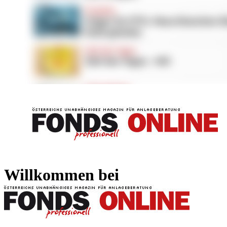
FONDS professionell
FONDS professi
Willkommen bei