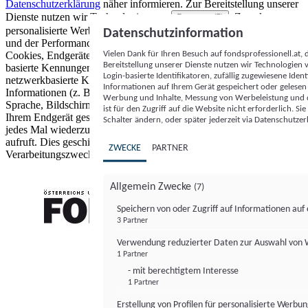
Datenschutzerklärung
näher informieren.
Zur Bereitstellung unserer
Dienste nutzen wir Technologien von
. Zwecke:
Partnern (5)
personalisierte Werbung und Inhalte, Messung von Werbeleistung
Datenschutzinformation
und der Performance von Inhalten sowie Zielgruppenforschung.
Vielen Dank für Ihren Besuch auf fondsprofessionell.at
Cookies, Endgeräte- oder ähnliche Online-Kennungen (z. B. login-
Bereitstellung unserer Dienste nutzen wir Technologien
basierte Kennungen, zufällig generierte Kennungen,
Login-basierte Identifikatoren, zufällig zugewiesene Id
netzwerkbasierte Kennungen) können zusammen mit anderen
Informationen auf Ihrem Gerät gespeichert oder gelese
Informationen (z. B. Browsertyp und Browserinformationen,
Werbung und Inhalte, Messung von Werbeleistung und d
Sprache, Bildschirmgröße, unterstützte Technologien usw.) auf
ist für den Zugriff auf die Website nicht erforderlich. S
Ihrem Endgerät gespeichert oder von dort ausgelesen werden, um es
Schalter ändern, oder später jederzeit via Datenschutzer
jedes Mal wiederzuerkennen, wenn es eine App oder einer Webseite
aufruft. Dies geschieht für einen oder mehrere der hier aufgeführten
ZWECKE
PARTNER
Verarbeitungszwecke.
Allgemein Zwecke
(7)
Speichern von oder Zugriff auf Informationen au
3 Partner
FONDS professionell
Verwendung reduzierter Daten zur Auswahl von
1 Partner
- mit berechtigtem Interesse
1 Partner
Erstellung von Profilen für personalisierte Werbu