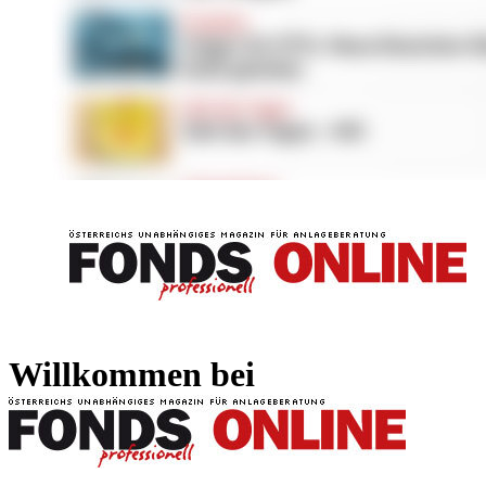
FONDS professionell
FONDS professi
Willkommen bei