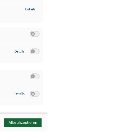
zu Identifikation von Endgeräten anhand automatisch übermittelte
Details
Switch zum Einwilligen bzw. Ablehnen der Kategorie Analyse / 
zu Google Analytics
Details
Switch zum Einwilligen bzw. Ablehnen des Dienstes Google Ana
Switch zum Einwilligen bzw. Ablehnen der Kategorie Sonstige 
zu YouTube
Details
Switch zum Einwilligen bzw. Ablehnen des Dienstes YouTube
Alles akzeptieren