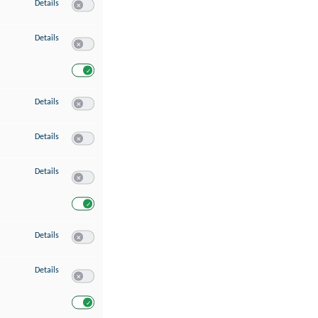
zu Speichern von oder Zugriff auf Informationen auf einem Endgerät
Details
Switch zum Einwilligen bzw. Ablehnen des Dienstes Speichern 
zu Verwendung reduzierter Daten zur Auswahl von Werbeanzeigen
Details
Switch zum Einwilligen bzw. Ablehnen des Dienstes Verwend
Switch zum Einwilligen bzw. Ablehnen des Dienstes Verwendu
zu Erstellung von Profilen für personalisierte Werbung
Details
Switch zum Einwilligen bzw. Ablehnen des Dienstes Erstellung 
zu Verwendung von Profilen zur Auswahl personalisierter Werbung
Details
Switch zum Einwilligen bzw. Ablehnen des Dienstes Verwendun
zu Messung der Werbeleistung
Details
Switch zum Einwilligen bzw. Ablehnen des Dienstes Messung 
Switch zum Einwilligen bzw. Ablehnen des Dienstes Messung d
zu Messung der Performance von Inhalten
Details
Switch zum Einwilligen bzw. Ablehnen des Dienstes Messung 
zu Analyse von Zielgruppen durch Statistiken oder Kombinationen von Dat
Details
Switch zum Einwilligen bzw. Ablehnen des Dienstes Analyse v
Switch zum Einwilligen bzw. Ablehnen des Dienstes Analyse v