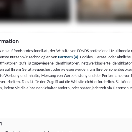
rmation
such auf fondsprofessionell.at, der Website von FONDS professionell Multimedia
ienste nutzen wir Technologien von
Partnern (4)
. Cookies, Geräte- oder ähnliche
entifikatoren, zufällig zugewiesene Identifikatoren, netzwerkbasierte Identifik
en auf Ihrem Gerät gespeichert oder gelesen werden, um Ihre personenbezogen
rte Werbung und Inhalte, Messung von Werbeleistung und der Performance von 
erarbeiten. Dies ist für den Zugriff auf die Website nicht erforderlich. Sie können
, indem Sie die einzelnen Schalter ändern, oder später jederzeit via Datenschu
7)