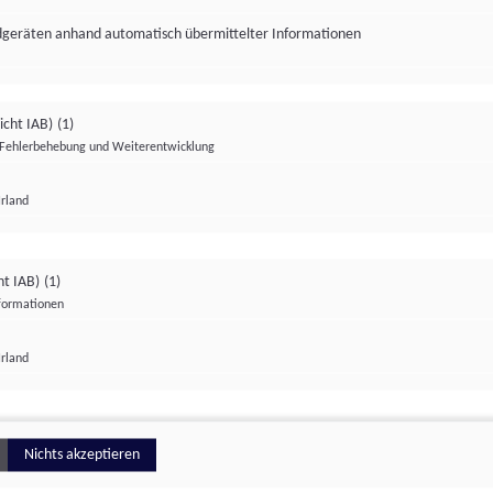
ndgeräten anhand automatisch übermittelter Informationen
icht IAB)
(1)
Fehlerbehebung und Weiterentwicklung
Irland
Impressum
Datenschutzerklärung
Datenschutzeinstellungen
ht IAB)
(1)
nformationen
Irland
ionell
Nichts akzeptieren