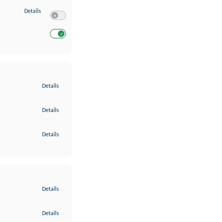
zu Entwicklung und Verbesserung der Angebote
Details
Switch zum Einwilligen bzw. Ablehnen des Dienstes Entwickl
Switch zum Einwilligen bzw. Ablehnen des Dienstes Entwicklu
zu Gewährleistung der Sicherheit, Verhinderung und Aufdeckung v
Details
zu Bereitstellung und Anzeige von Werbung und Inhalten
Details
zu Ihre Entscheidungen zum Datenschutz speichern und übermittel
Details
zu Abgleichung und Kombination von Daten aus unterschiedlichen 
Details
zu Verknüpfung verschiedener Endgeräte
Details