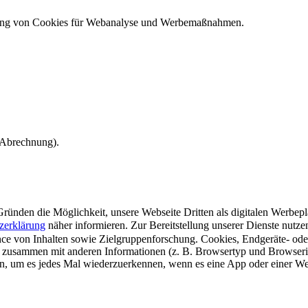
ndung von Cookies für Webanalyse und Werbemaßnahmen.
e Abrechnung).
ünden die Möglichkeit, unsere Webseite Dritten als digitalen Werbeplat
zerklärung
näher informieren.
Zur Bereitstellung unserer Dienste nutz
e von Inhalten sowie Zielgruppenforschung. Cookies, Endgeräte- ode
 zusammen mit anderen Informationen (z. B. Browsertyp und Browserin
n, um es jedes Mal wiederzuerkennen, wenn es eine App oder einer Webs