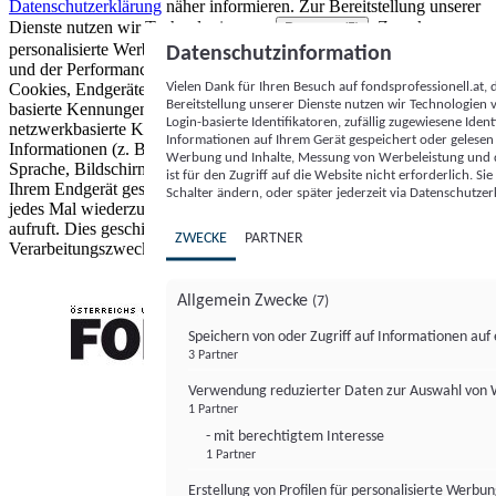
Datenschutzerklärung
näher informieren.
Zur Bereitstellung unserer
Dienste nutzen wir Technologien von
. Zwecke:
Partnern (5)
personalisierte Werbung und Inhalte, Messung von Werbeleistung
Datenschutzinformation
und der Performance von Inhalten sowie Zielgruppenforschung.
Vielen Dank für Ihren Besuch auf fondsprofessionell.at
Cookies, Endgeräte- oder ähnliche Online-Kennungen (z. B. login-
Bereitstellung unserer Dienste nutzen wir Technologien
basierte Kennungen, zufällig generierte Kennungen,
Login-basierte Identifikatoren, zufällig zugewiesene Id
netzwerkbasierte Kennungen) können zusammen mit anderen
Informationen auf Ihrem Gerät gespeichert oder gelese
Informationen (z. B. Browsertyp und Browserinformationen,
Werbung und Inhalte, Messung von Werbeleistung und d
Sprache, Bildschirmgröße, unterstützte Technologien usw.) auf
ist für den Zugriff auf die Website nicht erforderlich. S
Ihrem Endgerät gespeichert oder von dort ausgelesen werden, um es
Schalter ändern, oder später jederzeit via Datenschutzer
jedes Mal wiederzuerkennen, wenn es eine App oder einer Webseite
aufruft. Dies geschieht für einen oder mehrere der hier aufgeführten
ZWECKE
PARTNER
Verarbeitungszwecke.
Allgemein Zwecke
(7)
Speichern von oder Zugriff auf Informationen au
3 Partner
FONDS professionell
Verwendung reduzierter Daten zur Auswahl von
1 Partner
- mit berechtigtem Interesse
1 Partner
Erstellung von Profilen für personalisierte Werbu