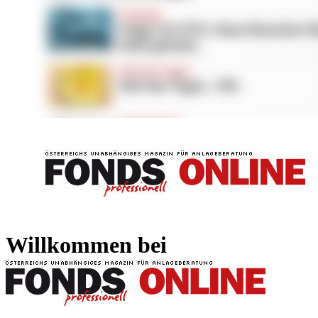
FONDS professionell
FONDS professi
Willkommen bei