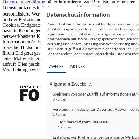
Datenschutzerklärung
näher informieren.
Zur Bereitstellung unserer
Dienste nutzen wir Technologien von
. Zwecke:
Partnern (5)
personalisierte Werbung und Inhalte, Messung von Werbeleistung
Datenschutzinformation
und der Performance von Inhalten sowie Zielgruppenforschung.
Vielen Dank für Ihren Besuch auf fondsprofessionell.at
Cookies, Endgeräte- oder ähnliche Online-Kennungen (z. B. login-
Bereitstellung unserer Dienste nutzen wir Technologien
basierte Kennungen, zufällig generierte Kennungen,
Login-basierte Identifikatoren, zufällig zugewiesene Id
netzwerkbasierte Kennungen) können zusammen mit anderen
Informationen auf Ihrem Gerät gespeichert oder gelese
Informationen (z. B. Browsertyp und Browserinformationen,
Werbung und Inhalte, Messung von Werbeleistung und d
Sprache, Bildschirmgröße, unterstützte Technologien usw.) auf
ist für den Zugriff auf die Website nicht erforderlich. S
Ihrem Endgerät gespeichert oder von dort ausgelesen werden, um es
Schalter ändern, oder später jederzeit via Datenschutzer
jedes Mal wiederzuerkennen, wenn es eine App oder einer Webseite
aufruft. Dies geschieht für einen oder mehrere der hier aufgeführten
ZWECKE
PARTNER
Verarbeitungszwecke.
Allgemein Zwecke
(7)
Speichern von oder Zugriff auf Informationen au
3 Partner
FONDS professionell
Verwendung reduzierter Daten zur Auswahl von
1 Partner
- mit berechtigtem Interesse
1 Partner
Erstellung von Profilen für personalisierte Werbu