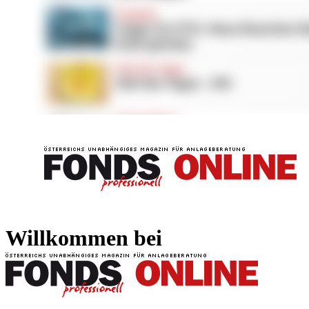
FONDS professionell
FONDS professi
Willkommen bei