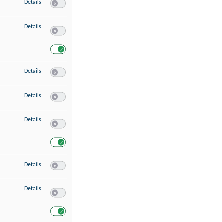
zu Speichern von oder Zugriff auf Informationen auf einem Endgerät
Details
Switch zum Einwilligen bzw. Ablehnen des Dienstes Speichern 
zu Verwendung reduzierter Daten zur Auswahl von Werbeanzeigen
Details
Switch zum Einwilligen bzw. Ablehnen des Dienstes Verwend
Switch zum Einwilligen bzw. Ablehnen des Dienstes Verwendu
zu Erstellung von Profilen für personalisierte Werbung
Details
Switch zum Einwilligen bzw. Ablehnen des Dienstes Erstellung 
zu Verwendung von Profilen zur Auswahl personalisierter Werbung
Details
Switch zum Einwilligen bzw. Ablehnen des Dienstes Verwendun
zu Messung der Werbeleistung
Details
Switch zum Einwilligen bzw. Ablehnen des Dienstes Messung 
Switch zum Einwilligen bzw. Ablehnen des Dienstes Messung d
zu Messung der Performance von Inhalten
Details
Switch zum Einwilligen bzw. Ablehnen des Dienstes Messung 
zu Analyse von Zielgruppen durch Statistiken oder Kombinationen von Dat
Details
Switch zum Einwilligen bzw. Ablehnen des Dienstes Analyse v
Switch zum Einwilligen bzw. Ablehnen des Dienstes Analyse v