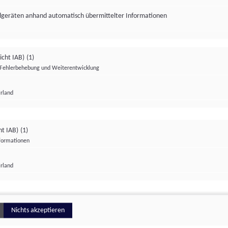
ndgeräten anhand automatisch übermittelter Informationen
icht IAB)
(1)
Fehlerbehebung und Weiterentwicklung
Irland
Impressum
Datenschutzerklärung
Datenschutzeinstellungen
ht IAB)
(1)
nformationen
Irland
ionell
Nichts akzeptieren