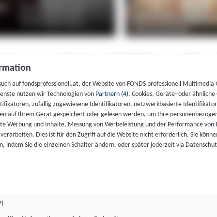
rmation
such auf fondsprofessionell.at, der Website von FONDS professionell Multimedia
ienste nutzen wir Technologien von
Partnern (4)
. Cookies, Geräte- oder ähnliche
entifikatoren, zufällig zugewiesene Identifikatoren, netzwerkbasierte Identifik
en auf Ihrem Gerät gespeichert oder gelesen werden, um Ihre personenbezogen
rte Werbung und Inhalte, Messung von Werbeleistung und der Performance von 
erarbeiten. Dies ist für den Zugriff auf die Website nicht erforderlich. Sie können
, indem Sie die einzelnen Schalter ändern, oder später jederzeit via Datenschu
7)