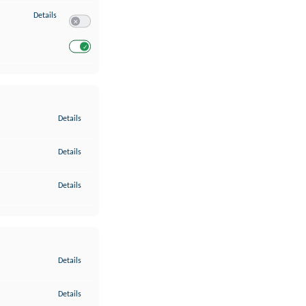
zu Entwicklung und Verbesserung der Angebote
Details
Switch zum Einwilligen bzw. Ablehnen des Dienstes Entwickl
Switch zum Einwilligen bzw. Ablehnen des Dienstes Entwicklu
zu Gewährleistung der Sicherheit, Verhinderung und Aufdeckung v
Details
zu Bereitstellung und Anzeige von Werbung und Inhalten
Details
zu Ihre Entscheidungen zum Datenschutz speichern und übermittel
Details
zu Abgleichung und Kombination von Daten aus unterschiedlichen 
Details
zu Verknüpfung verschiedener Endgeräte
Details