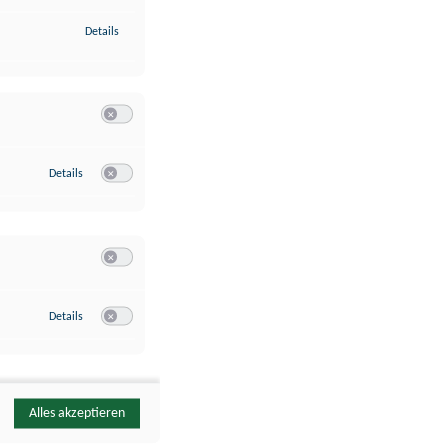
zu Identifikation von Endgeräten anhand automatisch übermittelte
Details
Switch zum Einwilligen bzw. Ablehnen der Kategorie Analyse / 
zu Google Analytics
Details
Switch zum Einwilligen bzw. Ablehnen des Dienstes Google Ana
Switch zum Einwilligen bzw. Ablehnen der Kategorie Sonstige 
zu YouTube
Details
Switch zum Einwilligen bzw. Ablehnen des Dienstes YouTube
Alles akzeptieren