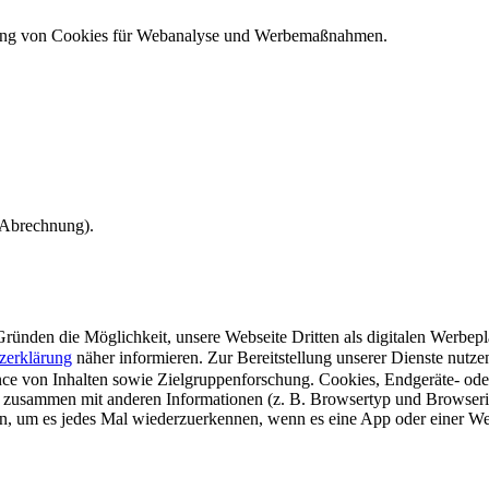
ndung von Cookies für Webanalyse und Werbemaßnahmen.
e Abrechnung).
ünden die Möglichkeit, unsere Webseite Dritten als digitalen Werbeplat
zerklärung
näher informieren.
Zur Bereitstellung unserer Dienste nutz
e von Inhalten sowie Zielgruppenforschung. Cookies, Endgeräte- ode
 zusammen mit anderen Informationen (z. B. Browsertyp und Browserin
n, um es jedes Mal wiederzuerkennen, wenn es eine App oder einer Webs