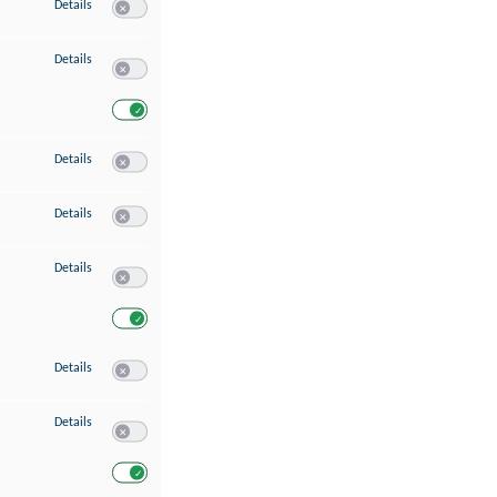
zu Speichern von oder Zugriff auf Informationen auf einem Endgerät
Details
Switch zum Einwilligen bzw. Ablehnen des Dienstes Speichern 
zu Verwendung reduzierter Daten zur Auswahl von Werbeanzeigen
Details
Switch zum Einwilligen bzw. Ablehnen des Dienstes Verwend
Switch zum Einwilligen bzw. Ablehnen des Dienstes Verwendu
zu Erstellung von Profilen für personalisierte Werbung
Details
Switch zum Einwilligen bzw. Ablehnen des Dienstes Erstellung 
zu Verwendung von Profilen zur Auswahl personalisierter Werbung
Details
Switch zum Einwilligen bzw. Ablehnen des Dienstes Verwendun
zu Messung der Werbeleistung
Details
Switch zum Einwilligen bzw. Ablehnen des Dienstes Messung 
Switch zum Einwilligen bzw. Ablehnen des Dienstes Messung d
zu Messung der Performance von Inhalten
Details
Switch zum Einwilligen bzw. Ablehnen des Dienstes Messung 
zu Analyse von Zielgruppen durch Statistiken oder Kombinationen von Dat
Details
Switch zum Einwilligen bzw. Ablehnen des Dienstes Analyse v
Switch zum Einwilligen bzw. Ablehnen des Dienstes Analyse v