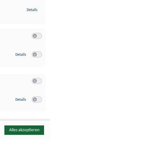
zu Identifikation von Endgeräten anhand automatisch übermittelte
Details
Switch zum Einwilligen bzw. Ablehnen der Kategorie Analyse / 
zu Google Analytics
Details
Switch zum Einwilligen bzw. Ablehnen des Dienstes Google Ana
Switch zum Einwilligen bzw. Ablehnen der Kategorie Sonstige 
zu YouTube
Details
Switch zum Einwilligen bzw. Ablehnen des Dienstes YouTube
Alles akzeptieren