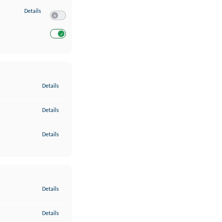
zu Entwicklung und Verbesserung der Angebote
Details
Switch zum Einwilligen bzw. Ablehnen des Dienstes Entwickl
Switch zum Einwilligen bzw. Ablehnen des Dienstes Entwicklu
zu Gewährleistung der Sicherheit, Verhinderung und Aufdeckung v
Details
zu Bereitstellung und Anzeige von Werbung und Inhalten
Details
zu Ihre Entscheidungen zum Datenschutz speichern und übermittel
Details
zu Abgleichung und Kombination von Daten aus unterschiedlichen 
Details
zu Verknüpfung verschiedener Endgeräte
Details