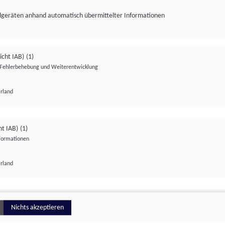
ndgeräten anhand automatisch übermittelter Informationen
icht IAB)
(1)
Fehlerbehebung und Weiterentwicklung
Irland
Impressum
Datenschutzerklärung
Datenschutzeinstellungen
ht IAB)
(1)
nformationen
Irland
ionell
Nichts akzeptieren