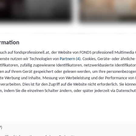
rmation
such auf fondsprofessionell.at, der Website von FONDS professionell Multimedia
ienste nutzen wir Technologien von
Partnern (4)
. Cookies, Geräte- oder ähnliche
entifikatoren, zufällig zugewiesene Identifikatoren, netzwerkbasierte Identifik
en auf Ihrem Gerät gespeichert oder gelesen werden, um Ihre personenbezogen
rte Werbung und Inhalte, Messung von Werbeleistung und der Performance von 
erarbeiten. Dies ist für den Zugriff auf die Website nicht erforderlich. Sie können
, indem Sie die einzelnen Schalter ändern, oder später jederzeit via Datenschu
7)