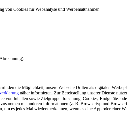
ndung von Cookies für Webanalyse und Werbemaßnahmen.
e Abrechnung).
ünden die Möglichkeit, unsere Webseite Dritten als digitalen Werbeplat
zerklärung
näher informieren.
Zur Bereitstellung unserer Dienste nutz
e von Inhalten sowie Zielgruppenforschung. Cookies, Endgeräte- ode
 zusammen mit anderen Informationen (z. B. Browsertyp und Browserin
n, um es jedes Mal wiederzuerkennen, wenn es eine App oder einer Webs