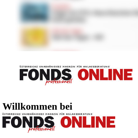
FONDS professionell
FONDS professi
Willkommen bei