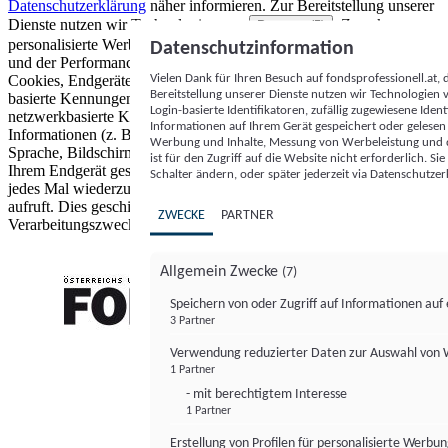
Datenschutzerklärung
näher informieren.
Zur Bereitstellung unserer
Dienste nutzen wir Technologien von
. Zwecke:
Partnern (5)
personalisierte Werbung und Inhalte, Messung von Werbeleistung
Datenschutzinformation
und der Performance von Inhalten sowie Zielgruppenforschung.
Vielen Dank für Ihren Besuch auf fondsprofessionell.at
Cookies, Endgeräte- oder ähnliche Online-Kennungen (z. B. login-
Bereitstellung unserer Dienste nutzen wir Technologien
basierte Kennungen, zufällig generierte Kennungen,
Login-basierte Identifikatoren, zufällig zugewiesene Id
netzwerkbasierte Kennungen) können zusammen mit anderen
Informationen auf Ihrem Gerät gespeichert oder gelese
Informationen (z. B. Browsertyp und Browserinformationen,
Werbung und Inhalte, Messung von Werbeleistung und d
Sprache, Bildschirmgröße, unterstützte Technologien usw.) auf
ist für den Zugriff auf die Website nicht erforderlich. S
Ihrem Endgerät gespeichert oder von dort ausgelesen werden, um es
Schalter ändern, oder später jederzeit via Datenschutzer
jedes Mal wiederzuerkennen, wenn es eine App oder einer Webseite
aufruft. Dies geschieht für einen oder mehrere der hier aufgeführten
ZWECKE
PARTNER
Verarbeitungszwecke.
Allgemein Zwecke
(7)
Speichern von oder Zugriff auf Informationen au
3 Partner
FONDS professionell
Verwendung reduzierter Daten zur Auswahl von
1 Partner
- mit berechtigtem Interesse
1 Partner
Erstellung von Profilen für personalisierte Werbu