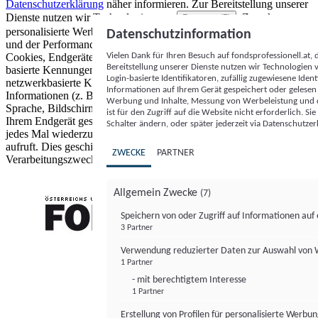
Datenschutzerklärung
näher informieren.
Zur Bereitstellung unserer
Dienste nutzen wir Technologien von
. Zwecke:
Partnern (5)
personalisierte Werbung und Inhalte, Messung von Werbeleistung
Datenschutzinformation
und der Performance von Inhalten sowie Zielgruppenforschung.
Vielen Dank für Ihren Besuch auf fondsprofessionell.at
Cookies, Endgeräte- oder ähnliche Online-Kennungen (z. B. login-
Bereitstellung unserer Dienste nutzen wir Technologien
basierte Kennungen, zufällig generierte Kennungen,
Login-basierte Identifikatoren, zufällig zugewiesene Id
netzwerkbasierte Kennungen) können zusammen mit anderen
Informationen auf Ihrem Gerät gespeichert oder gelese
Informationen (z. B. Browsertyp und Browserinformationen,
Werbung und Inhalte, Messung von Werbeleistung und d
Sprache, Bildschirmgröße, unterstützte Technologien usw.) auf
ist für den Zugriff auf die Website nicht erforderlich. S
Ihrem Endgerät gespeichert oder von dort ausgelesen werden, um es
Schalter ändern, oder später jederzeit via Datenschutzer
jedes Mal wiederzuerkennen, wenn es eine App oder einer Webseite
aufruft. Dies geschieht für einen oder mehrere der hier aufgeführten
ZWECKE
PARTNER
Verarbeitungszwecke.
Allgemein Zwecke
(7)
Speichern von oder Zugriff auf Informationen au
3 Partner
FONDS professionell
Verwendung reduzierter Daten zur Auswahl von
1 Partner
- mit berechtigtem Interesse
1 Partner
Erstellung von Profilen für personalisierte Werbu