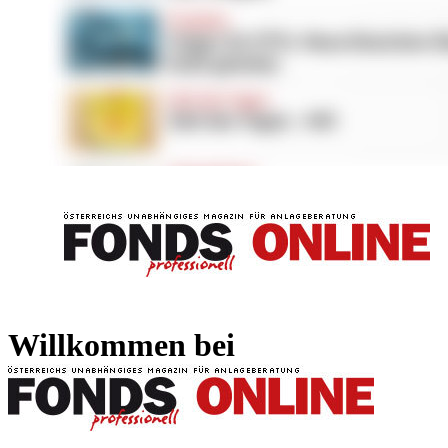
FONDS professionell
FONDS professi
Willkommen bei