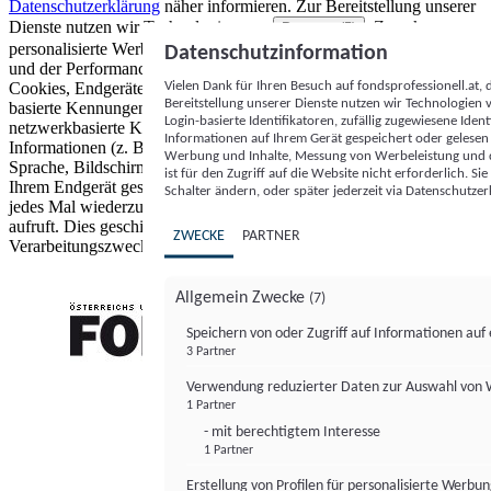
Datenschutzerklärung
näher informieren.
Zur Bereitstellung unserer
Dienste nutzen wir Technologien von
. Zwecke:
Partnern (5)
personalisierte Werbung und Inhalte, Messung von Werbeleistung
Datenschutzinformation
und der Performance von Inhalten sowie Zielgruppenforschung.
Vielen Dank für Ihren Besuch auf fondsprofessionell.at
Cookies, Endgeräte- oder ähnliche Online-Kennungen (z. B. login-
Bereitstellung unserer Dienste nutzen wir Technologien
basierte Kennungen, zufällig generierte Kennungen,
Login-basierte Identifikatoren, zufällig zugewiesene Id
netzwerkbasierte Kennungen) können zusammen mit anderen
Informationen auf Ihrem Gerät gespeichert oder gelese
Informationen (z. B. Browsertyp und Browserinformationen,
Werbung und Inhalte, Messung von Werbeleistung und d
Sprache, Bildschirmgröße, unterstützte Technologien usw.) auf
ist für den Zugriff auf die Website nicht erforderlich. S
Ihrem Endgerät gespeichert oder von dort ausgelesen werden, um es
Schalter ändern, oder später jederzeit via Datenschutzer
jedes Mal wiederzuerkennen, wenn es eine App oder einer Webseite
aufruft. Dies geschieht für einen oder mehrere der hier aufgeführten
ZWECKE
PARTNER
Verarbeitungszwecke.
Allgemein Zwecke
(7)
Speichern von oder Zugriff auf Informationen au
3 Partner
FONDS professionell
Verwendung reduzierter Daten zur Auswahl von
1 Partner
- mit berechtigtem Interesse
1 Partner
Erstellung von Profilen für personalisierte Werbu