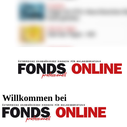
FONDS professionell
FONDS professi
Willkommen bei