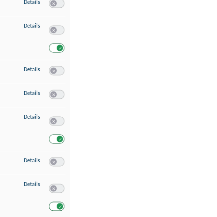
zu Speichern von oder Zugriff auf Informationen auf einem Endgerät
Details
Switch zum Einwilligen bzw. Ablehnen des Dienstes Speichern 
zu Verwendung reduzierter Daten zur Auswahl von Werbeanzeigen
Details
Switch zum Einwilligen bzw. Ablehnen des Dienstes Verwend
Switch zum Einwilligen bzw. Ablehnen des Dienstes Verwendu
zu Erstellung von Profilen für personalisierte Werbung
Details
Switch zum Einwilligen bzw. Ablehnen des Dienstes Erstellung 
zu Verwendung von Profilen zur Auswahl personalisierter Werbung
Details
Switch zum Einwilligen bzw. Ablehnen des Dienstes Verwendun
zu Messung der Werbeleistung
Details
Switch zum Einwilligen bzw. Ablehnen des Dienstes Messung 
Switch zum Einwilligen bzw. Ablehnen des Dienstes Messung d
zu Messung der Performance von Inhalten
Details
Switch zum Einwilligen bzw. Ablehnen des Dienstes Messung 
zu Analyse von Zielgruppen durch Statistiken oder Kombinationen von Dat
Details
Switch zum Einwilligen bzw. Ablehnen des Dienstes Analyse v
Switch zum Einwilligen bzw. Ablehnen des Dienstes Analyse v