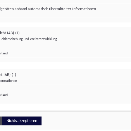
ndgeräten anhand automatisch übermittelter Informationen
icht IAB)
(1)
Fehlerbehebung und Weiterentwicklung
Irland
Impressum
Datenschutzerklärung
Datenschutzeinstellungen
ht IAB)
(1)
nformationen
Irland
ionell
Nichts akzeptieren