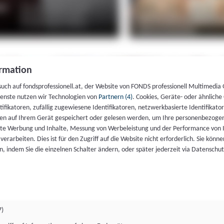
rmation
such auf fondsprofessionell.at, der Website von FONDS professionell Multimedia
ienste nutzen wir Technologien von
Partnern (4)
. Cookies, Geräte- oder ähnliche
entifikatoren, zufällig zugewiesene Identifikatoren, netzwerkbasierte Identifik
en auf Ihrem Gerät gespeichert oder gelesen werden, um Ihre personenbezogen
rte Werbung und Inhalte, Messung von Werbeleistung und der Performance von 
erarbeiten. Dies ist für den Zugriff auf die Website nicht erforderlich. Sie können
, indem Sie die einzelnen Schalter ändern, oder später jederzeit via Datenschu
7)