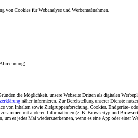
ndung von Cookies für Webanalyse und Werbemaßnahmen.
e Abrechnung).
ünden die Möglichkeit, unsere Webseite Dritten als digitalen Werbeplat
zerklärung
näher informieren.
Zur Bereitstellung unserer Dienste nutz
e von Inhalten sowie Zielgruppenforschung. Cookies, Endgeräte- ode
 zusammen mit anderen Informationen (z. B. Browsertyp und Browserin
n, um es jedes Mal wiederzuerkennen, wenn es eine App oder einer Webs