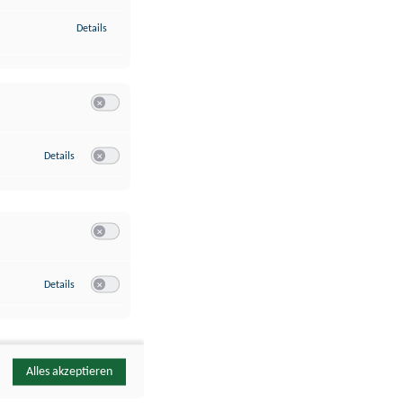
zu Identifikation von Endgeräten anhand automatisch übermittelte
Details
Switch zum Einwilligen bzw. Ablehnen der Kategorie Analyse / 
zu Google Analytics
Details
Switch zum Einwilligen bzw. Ablehnen des Dienstes Google Ana
Switch zum Einwilligen bzw. Ablehnen der Kategorie Sonstige 
zu YouTube
Details
Switch zum Einwilligen bzw. Ablehnen des Dienstes YouTube
Alles akzeptieren