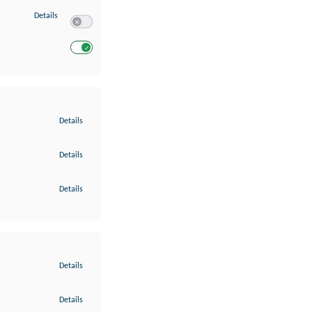
zu Entwicklung und Verbesserung der Angebote
Details
Switch zum Einwilligen bzw. Ablehnen des Dienstes Entwickl
Switch zum Einwilligen bzw. Ablehnen des Dienstes Entwicklu
zu Gewährleistung der Sicherheit, Verhinderung und Aufdeckung v
Details
zu Bereitstellung und Anzeige von Werbung und Inhalten
Details
zu Ihre Entscheidungen zum Datenschutz speichern und übermittel
Details
zu Abgleichung und Kombination von Daten aus unterschiedlichen 
Details
zu Verknüpfung verschiedener Endgeräte
Details