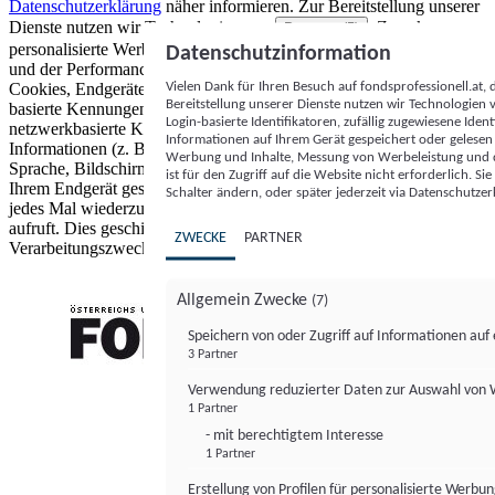
Datenschutzerklärung
näher informieren.
Zur Bereitstellung unserer
Dienste nutzen wir Technologien von
. Zwecke:
Partnern (5)
personalisierte Werbung und Inhalte, Messung von Werbeleistung
Datenschutzinformation
und der Performance von Inhalten sowie Zielgruppenforschung.
Vielen Dank für Ihren Besuch auf fondsprofessionell.at
Cookies, Endgeräte- oder ähnliche Online-Kennungen (z. B. login-
Bereitstellung unserer Dienste nutzen wir Technologien
basierte Kennungen, zufällig generierte Kennungen,
Login-basierte Identifikatoren, zufällig zugewiesene Id
netzwerkbasierte Kennungen) können zusammen mit anderen
Informationen auf Ihrem Gerät gespeichert oder gelese
Informationen (z. B. Browsertyp und Browserinformationen,
Werbung und Inhalte, Messung von Werbeleistung und d
Sprache, Bildschirmgröße, unterstützte Technologien usw.) auf
ist für den Zugriff auf die Website nicht erforderlich. S
Ihrem Endgerät gespeichert oder von dort ausgelesen werden, um es
Schalter ändern, oder später jederzeit via Datenschutzer
jedes Mal wiederzuerkennen, wenn es eine App oder einer Webseite
aufruft. Dies geschieht für einen oder mehrere der hier aufgeführten
ZWECKE
PARTNER
Verarbeitungszwecke.
Allgemein Zwecke
(7)
Speichern von oder Zugriff auf Informationen au
3 Partner
FONDS professionell
Verwendung reduzierter Daten zur Auswahl von
1 Partner
- mit berechtigtem Interesse
1 Partner
Erstellung von Profilen für personalisierte Werbu