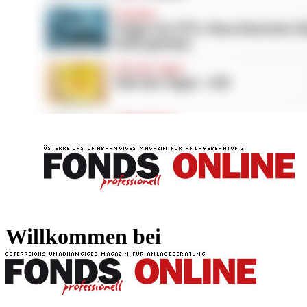
FONDS professionell
FONDS professi
Willkommen bei