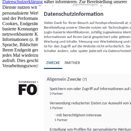
Datenschutzerklärung
näher informieren.
Zur Bereitstellung unserer
Dienste nutzen wir Technologien von
. Zwecke:
Partnern (5)
personalisierte Werbung und Inhalte, Messung von Werbeleistung
Datenschutzinformation
und der Performance von Inhalten sowie Zielgruppenforschung.
Vielen Dank für Ihren Besuch auf fondsprofessionell.at
Cookies, Endgeräte- oder ähnliche Online-Kennungen (z. B. login-
Bereitstellung unserer Dienste nutzen wir Technologien
basierte Kennungen, zufällig generierte Kennungen,
Login-basierte Identifikatoren, zufällig zugewiesene Id
netzwerkbasierte Kennungen) können zusammen mit anderen
Informationen auf Ihrem Gerät gespeichert oder gelese
Informationen (z. B. Browsertyp und Browserinformationen,
Werbung und Inhalte, Messung von Werbeleistung und d
Sprache, Bildschirmgröße, unterstützte Technologien usw.) auf
ist für den Zugriff auf die Website nicht erforderlich. S
Ihrem Endgerät gespeichert oder von dort ausgelesen werden, um es
Schalter ändern, oder später jederzeit via Datenschutzer
jedes Mal wiederzuerkennen, wenn es eine App oder einer Webseite
aufruft. Dies geschieht für einen oder mehrere der hier aufgeführten
ZWECKE
PARTNER
Verarbeitungszwecke.
Allgemein Zwecke
(7)
Speichern von oder Zugriff auf Informationen au
3 Partner
FONDS professionell
Verwendung reduzierter Daten zur Auswahl von
1 Partner
- mit berechtigtem Interesse
1 Partner
Erstellung von Profilen für personalisierte Werbu