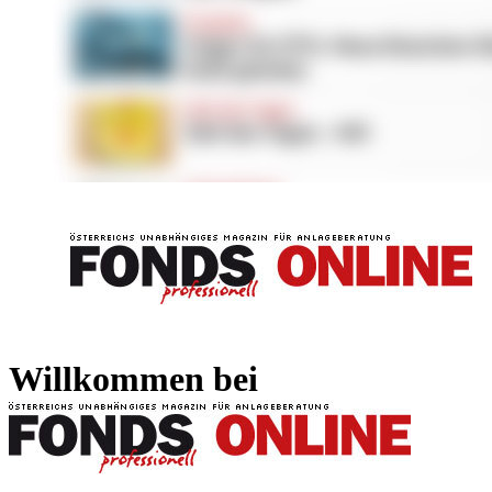
FONDS professionell
FONDS professi
Willkommen bei