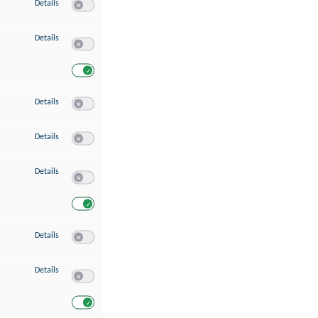
zu Speichern von oder Zugriff auf Informationen auf einem Endgerät
Details
Switch zum Einwilligen bzw. Ablehnen des Dienstes Speichern 
zu Verwendung reduzierter Daten zur Auswahl von Werbeanzeigen
Details
Switch zum Einwilligen bzw. Ablehnen des Dienstes Verwend
Switch zum Einwilligen bzw. Ablehnen des Dienstes Verwendu
zu Erstellung von Profilen für personalisierte Werbung
Details
Switch zum Einwilligen bzw. Ablehnen des Dienstes Erstellung 
zu Verwendung von Profilen zur Auswahl personalisierter Werbung
Details
Switch zum Einwilligen bzw. Ablehnen des Dienstes Verwendun
zu Messung der Werbeleistung
Details
Switch zum Einwilligen bzw. Ablehnen des Dienstes Messung 
Switch zum Einwilligen bzw. Ablehnen des Dienstes Messung d
zu Messung der Performance von Inhalten
Details
Switch zum Einwilligen bzw. Ablehnen des Dienstes Messung 
zu Analyse von Zielgruppen durch Statistiken oder Kombinationen von Dat
Details
Switch zum Einwilligen bzw. Ablehnen des Dienstes Analyse v
Switch zum Einwilligen bzw. Ablehnen des Dienstes Analyse v