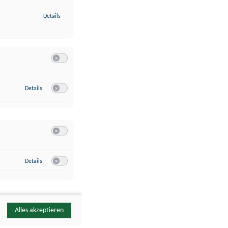
zu Identifikation von Endgeräten anhand automatisch übermittelte
Details
Switch zum Einwilligen bzw. Ablehnen der Kategorie Analyse / 
zu Google Analytics
Details
Switch zum Einwilligen bzw. Ablehnen des Dienstes Google Ana
Switch zum Einwilligen bzw. Ablehnen der Kategorie Sonstige 
zu YouTube
Details
Switch zum Einwilligen bzw. Ablehnen des Dienstes YouTube
Alles akzeptieren