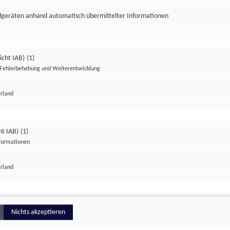
ndgeräten anhand automatisch übermittelter Informationen
icht IAB)
(1)
Fehlerbehebung und Weiterentwicklung
Irland
Impressum
Datenschutzerklärung
Datenschutzeinstellungen
ht IAB)
(1)
nformationen
Irland
ionell
Nichts akzeptieren