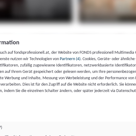
rmation
such auf fondsprofessionell.at, der Website von FONDS professionell Multimedia
ienste nutzen wir Technologien von
Partnern (4)
. Cookies, Geräte- oder ähnliche
entifikatoren, zufällig zugewiesene Identifikatoren, netzwerkbasierte Identifik
en auf Ihrem Gerät gespeichert oder gelesen werden, um Ihre personenbezogen
rte Werbung und Inhalte, Messung von Werbeleistung und der Performance von 
erarbeiten. Dies ist für den Zugriff auf die Website nicht erforderlich. Sie können
, indem Sie die einzelnen Schalter ändern, oder später jederzeit via Datenschu
7)