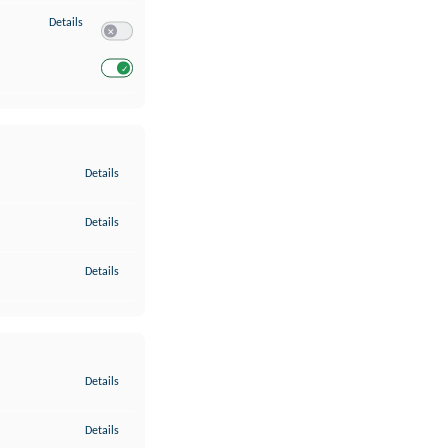
zu Entwicklung und Verbesserung der Angebote
Details
Switch zum Einwilligen bzw. Ablehnen des Dienstes Entwickl
Switch zum Einwilligen bzw. Ablehnen des Dienstes Entwicklu
zu Gewährleistung der Sicherheit, Verhinderung und Aufdeckung v
Details
zu Bereitstellung und Anzeige von Werbung und Inhalten
Details
zu Ihre Entscheidungen zum Datenschutz speichern und übermittel
Details
zu Abgleichung und Kombination von Daten aus unterschiedlichen 
Details
zu Verknüpfung verschiedener Endgeräte
Details