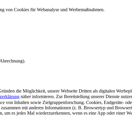
ndung von Cookies für Webanalyse und Werbemaßnahmen.
e Abrechnung).
ünden die Möglichkeit, unsere Webseite Dritten als digitalen Werbeplat
zerklärung
näher informieren.
Zur Bereitstellung unserer Dienste nutz
e von Inhalten sowie Zielgruppenforschung. Cookies, Endgeräte- ode
 zusammen mit anderen Informationen (z. B. Browsertyp und Browserin
n, um es jedes Mal wiederzuerkennen, wenn es eine App oder einer Webs