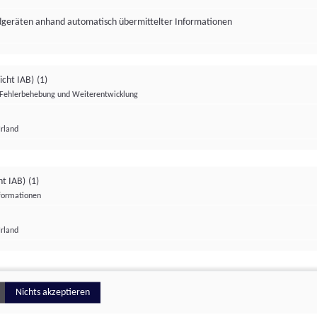
ndgeräten anhand automatisch übermittelter Informationen
icht IAB)
(1)
Fehlerbehebung und Weiterentwicklung
Irland
Impressum
Datenschutzerklärung
Datenschutzeinstellungen
ht IAB)
(1)
nformationen
Irland
ionell
Nichts akzeptieren