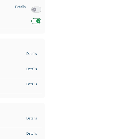
zu Entwicklung und Verbesserung der Angebote
Details
Switch zum Einwilligen bzw. Ablehnen des Dienstes Entwickl
Switch zum Einwilligen bzw. Ablehnen des Dienstes Entwicklu
zu Gewährleistung der Sicherheit, Verhinderung und Aufdeckung v
Details
zu Bereitstellung und Anzeige von Werbung und Inhalten
Details
zu Ihre Entscheidungen zum Datenschutz speichern und übermittel
Details
zu Abgleichung und Kombination von Daten aus unterschiedlichen 
Details
zu Verknüpfung verschiedener Endgeräte
Details