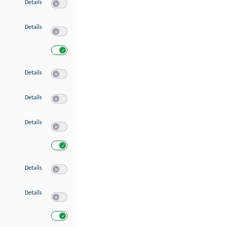
zu Speichern von oder Zugriff auf Informationen auf einem Endgerät
Details
Switch zum Einwilligen bzw. Ablehnen des Dienstes Speichern 
zu Verwendung reduzierter Daten zur Auswahl von Werbeanzeigen
Details
Switch zum Einwilligen bzw. Ablehnen des Dienstes Verwend
Switch zum Einwilligen bzw. Ablehnen des Dienstes Verwendu
zu Erstellung von Profilen für personalisierte Werbung
Details
Switch zum Einwilligen bzw. Ablehnen des Dienstes Erstellung 
zu Verwendung von Profilen zur Auswahl personalisierter Werbung
Details
Switch zum Einwilligen bzw. Ablehnen des Dienstes Verwendun
zu Messung der Werbeleistung
Details
Switch zum Einwilligen bzw. Ablehnen des Dienstes Messung 
Switch zum Einwilligen bzw. Ablehnen des Dienstes Messung d
zu Messung der Performance von Inhalten
Details
Switch zum Einwilligen bzw. Ablehnen des Dienstes Messung 
zu Analyse von Zielgruppen durch Statistiken oder Kombinationen von Dat
Details
Switch zum Einwilligen bzw. Ablehnen des Dienstes Analyse v
Switch zum Einwilligen bzw. Ablehnen des Dienstes Analyse v