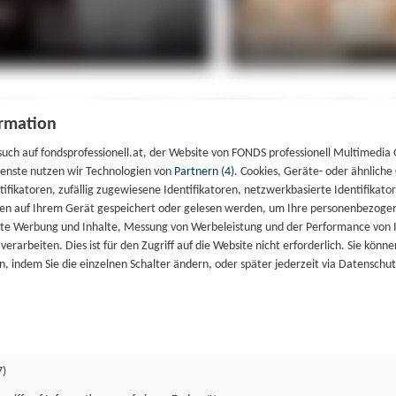
rmation
such auf fondsprofessionell.at, der Website von FONDS professionell Multimedia
ienste nutzen wir Technologien von
Partnern (4)
. Cookies, Geräte- oder ähnliche
entifikatoren, zufällig zugewiesene Identifikatoren, netzwerkbasierte Identifik
en auf Ihrem Gerät gespeichert oder gelesen werden, um Ihre personenbezogen
rte Werbung und Inhalte, Messung von Werbeleistung und der Performance von 
erarbeiten. Dies ist für den Zugriff auf die Website nicht erforderlich. Sie können
, indem Sie die einzelnen Schalter ändern, oder später jederzeit via Datenschu
7)