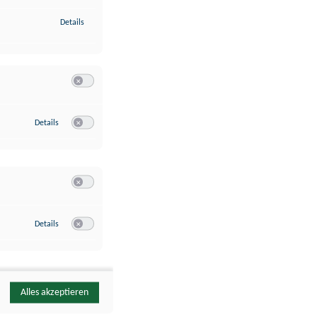
zu Identifikation von Endgeräten anhand automatisch übermittelte
Details
Switch zum Einwilligen bzw. Ablehnen der Kategorie Analyse / 
zu Google Analytics
Details
Switch zum Einwilligen bzw. Ablehnen des Dienstes Google Ana
Switch zum Einwilligen bzw. Ablehnen der Kategorie Sonstige 
zu YouTube
Details
Switch zum Einwilligen bzw. Ablehnen des Dienstes YouTube
Alles akzeptieren