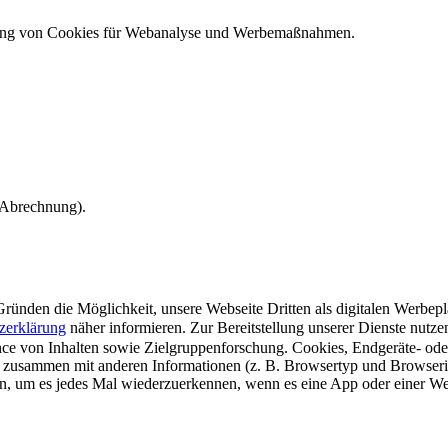
ndung von Cookies für Webanalyse und Werbemaßnahmen.
e Abrechnung).
ünden die Möglichkeit, unsere Webseite Dritten als digitalen Werbeplat
zerklärung
näher informieren.
Zur Bereitstellung unserer Dienste nutz
e von Inhalten sowie Zielgruppenforschung. Cookies, Endgeräte- ode
 zusammen mit anderen Informationen (z. B. Browsertyp und Browserin
n, um es jedes Mal wiederzuerkennen, wenn es eine App oder einer Webs