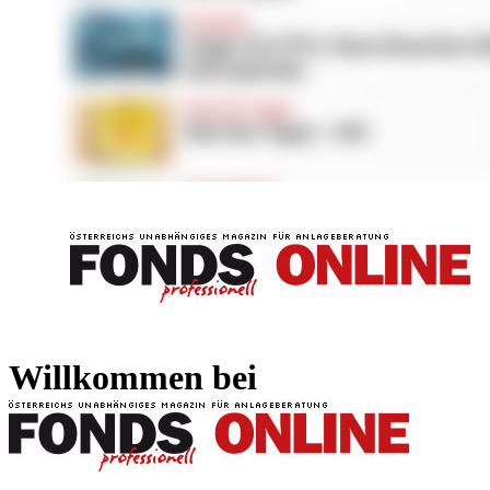
FONDS professionell
FONDS professi
Willkommen bei