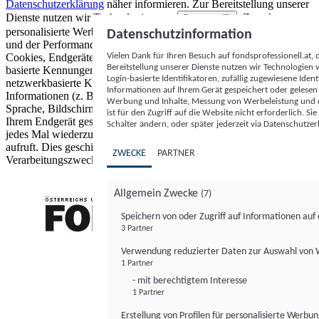
Datenschutzerklärung
näher informieren.
Zur Bereitstellung unserer
Dienste nutzen wir Technologien von
. Zwecke:
Partnern (5)
personalisierte Werbung und Inhalte, Messung von Werbeleistung
Datenschutzinformation
und der Performance von Inhalten sowie Zielgruppenforschung.
Vielen Dank für Ihren Besuch auf fondsprofessionell.at
Cookies, Endgeräte- oder ähnliche Online-Kennungen (z. B. login-
Bereitstellung unserer Dienste nutzen wir Technologien
basierte Kennungen, zufällig generierte Kennungen,
Login-basierte Identifikatoren, zufällig zugewiesene Id
netzwerkbasierte Kennungen) können zusammen mit anderen
Informationen auf Ihrem Gerät gespeichert oder gelese
Informationen (z. B. Browsertyp und Browserinformationen,
Werbung und Inhalte, Messung von Werbeleistung und d
Sprache, Bildschirmgröße, unterstützte Technologien usw.) auf
ist für den Zugriff auf die Website nicht erforderlich. S
Ihrem Endgerät gespeichert oder von dort ausgelesen werden, um es
Schalter ändern, oder später jederzeit via Datenschutzer
jedes Mal wiederzuerkennen, wenn es eine App oder einer Webseite
aufruft. Dies geschieht für einen oder mehrere der hier aufgeführten
ZWECKE
PARTNER
Verarbeitungszwecke.
Allgemein Zwecke
(7)
Speichern von oder Zugriff auf Informationen au
3 Partner
FONDS professionell
Verwendung reduzierter Daten zur Auswahl von
1 Partner
- mit berechtigtem Interesse
1 Partner
Erstellung von Profilen für personalisierte Werbu