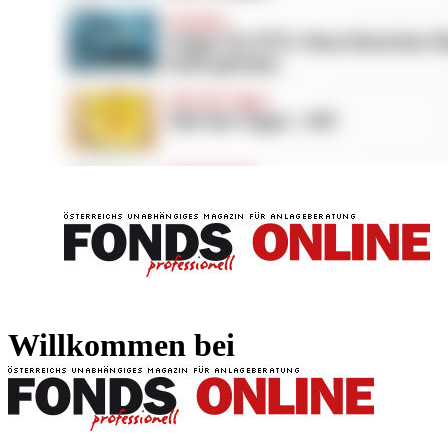
FONDS professionell
FONDS professi
Willkommen bei