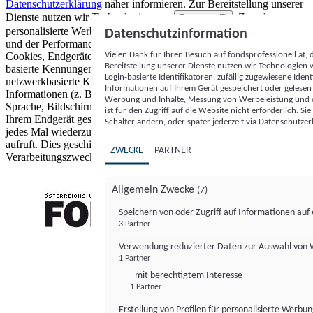
Datenschutzerklärung
näher informieren.
Zur Bereitstellung unserer
Dienste nutzen wir Technologien von
. Zwecke:
Partnern (5)
personalisierte Werbung und Inhalte, Messung von Werbeleistung
Datenschutzinformation
und der Performance von Inhalten sowie Zielgruppenforschung.
Vielen Dank für Ihren Besuch auf fondsprofessionell.at
Cookies, Endgeräte- oder ähnliche Online-Kennungen (z. B. login-
Bereitstellung unserer Dienste nutzen wir Technologien
basierte Kennungen, zufällig generierte Kennungen,
Login-basierte Identifikatoren, zufällig zugewiesene Id
netzwerkbasierte Kennungen) können zusammen mit anderen
Informationen auf Ihrem Gerät gespeichert oder gelese
Informationen (z. B. Browsertyp und Browserinformationen,
Werbung und Inhalte, Messung von Werbeleistung und d
Sprache, Bildschirmgröße, unterstützte Technologien usw.) auf
ist für den Zugriff auf die Website nicht erforderlich. S
Ihrem Endgerät gespeichert oder von dort ausgelesen werden, um es
Schalter ändern, oder später jederzeit via Datenschutzer
jedes Mal wiederzuerkennen, wenn es eine App oder einer Webseite
aufruft. Dies geschieht für einen oder mehrere der hier aufgeführten
ZWECKE
PARTNER
Verarbeitungszwecke.
Allgemein Zwecke
(7)
Speichern von oder Zugriff auf Informationen au
3 Partner
FONDS professionell
Verwendung reduzierter Daten zur Auswahl von
1 Partner
- mit berechtigtem Interesse
1 Partner
Erstellung von Profilen für personalisierte Werbu