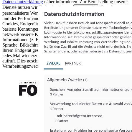
Datenschutzerklärung
näher informieren.
Zur Bereitstellung unserer
Dienste nutzen wir Technologien von
. Zwecke:
Partnern (5)
personalisierte Werbung und Inhalte, Messung von Werbeleistung
Datenschutzinformation
und der Performance von Inhalten sowie Zielgruppenforschung.
Vielen Dank für Ihren Besuch auf fondsprofessionell.at
Cookies, Endgeräte- oder ähnliche Online-Kennungen (z. B. login-
Bereitstellung unserer Dienste nutzen wir Technologien
basierte Kennungen, zufällig generierte Kennungen,
Login-basierte Identifikatoren, zufällig zugewiesene Id
netzwerkbasierte Kennungen) können zusammen mit anderen
Informationen auf Ihrem Gerät gespeichert oder gelese
Informationen (z. B. Browsertyp und Browserinformationen,
Werbung und Inhalte, Messung von Werbeleistung und d
Sprache, Bildschirmgröße, unterstützte Technologien usw.) auf
ist für den Zugriff auf die Website nicht erforderlich. S
Ihrem Endgerät gespeichert oder von dort ausgelesen werden, um es
Schalter ändern, oder später jederzeit via Datenschutzer
jedes Mal wiederzuerkennen, wenn es eine App oder einer Webseite
aufruft. Dies geschieht für einen oder mehrere der hier aufgeführten
ZWECKE
PARTNER
Verarbeitungszwecke.
Allgemein Zwecke
(7)
Speichern von oder Zugriff auf Informationen au
3 Partner
FONDS professionell
Verwendung reduzierter Daten zur Auswahl von
1 Partner
- mit berechtigtem Interesse
1 Partner
Erstellung von Profilen für personalisierte Werbu