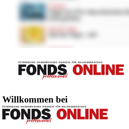
FONDS professionell
FONDS professi
Willkommen bei