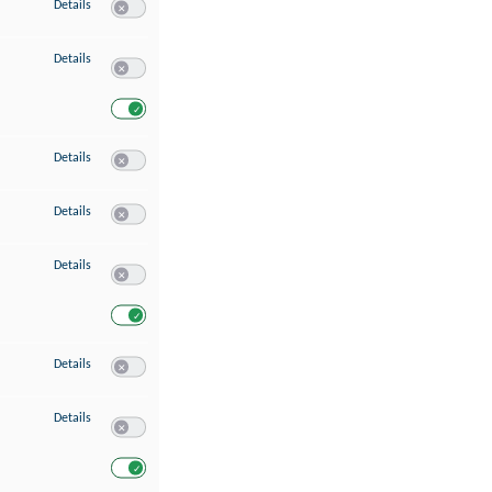
zu Speichern von oder Zugriff auf Informationen auf einem Endgerät
Details
Switch zum Einwilligen bzw. Ablehnen des Dienstes Speichern 
zu Verwendung reduzierter Daten zur Auswahl von Werbeanzeigen
Details
Switch zum Einwilligen bzw. Ablehnen des Dienstes Verwend
Switch zum Einwilligen bzw. Ablehnen des Dienstes Verwendu
zu Erstellung von Profilen für personalisierte Werbung
Details
Switch zum Einwilligen bzw. Ablehnen des Dienstes Erstellung 
zu Verwendung von Profilen zur Auswahl personalisierter Werbung
Details
Switch zum Einwilligen bzw. Ablehnen des Dienstes Verwendun
zu Messung der Werbeleistung
Details
Switch zum Einwilligen bzw. Ablehnen des Dienstes Messung 
Switch zum Einwilligen bzw. Ablehnen des Dienstes Messung d
zu Messung der Performance von Inhalten
Details
Switch zum Einwilligen bzw. Ablehnen des Dienstes Messung 
zu Analyse von Zielgruppen durch Statistiken oder Kombinationen von Dat
Details
Switch zum Einwilligen bzw. Ablehnen des Dienstes Analyse v
Switch zum Einwilligen bzw. Ablehnen des Dienstes Analyse v