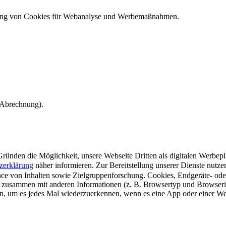
ndung von Cookies für Webanalyse und Werbemaßnahmen.
e Abrechnung).
ünden die Möglichkeit, unsere Webseite Dritten als digitalen Werbeplat
zerklärung
näher informieren.
Zur Bereitstellung unserer Dienste nutz
e von Inhalten sowie Zielgruppenforschung. Cookies, Endgeräte- ode
 zusammen mit anderen Informationen (z. B. Browsertyp und Browserin
n, um es jedes Mal wiederzuerkennen, wenn es eine App oder einer Webs