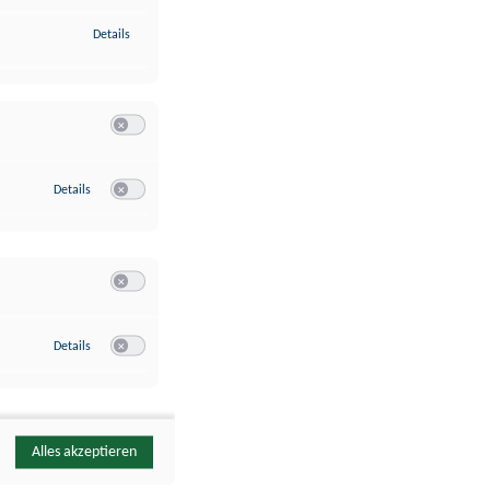
zu Identifikation von Endgeräten anhand automatisch übermittelte
Details
Switch zum Einwilligen bzw. Ablehnen der Kategorie Analyse / 
zu Google Analytics
Details
Switch zum Einwilligen bzw. Ablehnen des Dienstes Google Ana
Switch zum Einwilligen bzw. Ablehnen der Kategorie Sonstige 
zu YouTube
Details
Switch zum Einwilligen bzw. Ablehnen des Dienstes YouTube
Alles akzeptieren