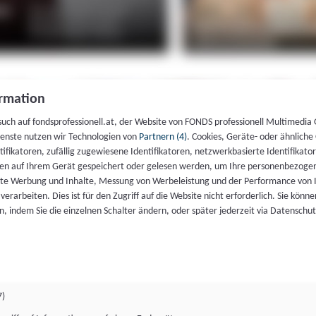
rmation
such auf fondsprofessionell.at, der Website von FONDS professionell Multimedia
ienste nutzen wir Technologien von
Partnern (4)
. Cookies, Geräte- oder ähnliche
entifikatoren, zufällig zugewiesene Identifikatoren, netzwerkbasierte Identifik
en auf Ihrem Gerät gespeichert oder gelesen werden, um Ihre personenbezogen
rte Werbung und Inhalte, Messung von Werbeleistung und der Performance von 
erarbeiten. Dies ist für den Zugriff auf die Website nicht erforderlich. Sie können
, indem Sie die einzelnen Schalter ändern, oder später jederzeit via Datenschu
7)