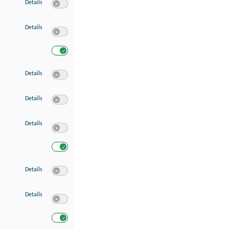
zu Speichern von oder Zugriff auf Informationen auf einem Endgerät
Details
Switch zum Einwilligen bzw. Ablehnen des Dienstes Speichern 
zu Verwendung reduzierter Daten zur Auswahl von Werbeanzeigen
Details
Switch zum Einwilligen bzw. Ablehnen des Dienstes Verwend
Switch zum Einwilligen bzw. Ablehnen des Dienstes Verwendu
zu Erstellung von Profilen für personalisierte Werbung
Details
Switch zum Einwilligen bzw. Ablehnen des Dienstes Erstellung 
zu Verwendung von Profilen zur Auswahl personalisierter Werbung
Details
Switch zum Einwilligen bzw. Ablehnen des Dienstes Verwendun
zu Messung der Werbeleistung
Details
Switch zum Einwilligen bzw. Ablehnen des Dienstes Messung 
Switch zum Einwilligen bzw. Ablehnen des Dienstes Messung d
zu Messung der Performance von Inhalten
Details
Switch zum Einwilligen bzw. Ablehnen des Dienstes Messung 
zu Analyse von Zielgruppen durch Statistiken oder Kombinationen von Dat
Details
Switch zum Einwilligen bzw. Ablehnen des Dienstes Analyse v
Switch zum Einwilligen bzw. Ablehnen des Dienstes Analyse v