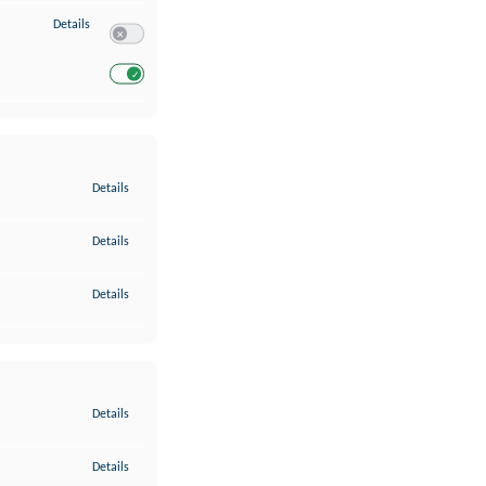
zu Entwicklung und Verbesserung der Angebote
Details
Switch zum Einwilligen bzw. Ablehnen des Dienstes Entwickl
Switch zum Einwilligen bzw. Ablehnen des Dienstes Entwicklu
zu Gewährleistung der Sicherheit, Verhinderung und Aufdeckung v
Details
zu Bereitstellung und Anzeige von Werbung und Inhalten
Details
zu Ihre Entscheidungen zum Datenschutz speichern und übermittel
Details
zu Abgleichung und Kombination von Daten aus unterschiedlichen 
Details
zu Verknüpfung verschiedener Endgeräte
Details