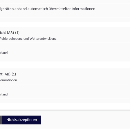
ndgeräten anhand automatisch übermittelter Informationen
icht IAB)
(1)
Fehlerbehebung und Weiterentwicklung
Irland
Impressum
Datenschutzerklärung
Datenschutzeinstellungen
ht IAB)
(1)
nformationen
Irland
ionell
Nichts akzeptieren