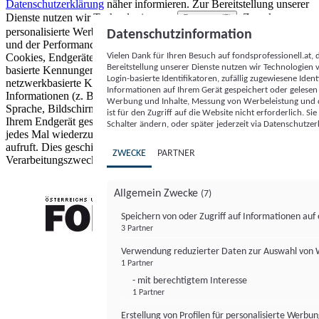
Datenschutzerklärung
näher informieren.
Zur Bereitstellung unserer
Dienste nutzen wir Technologien von
. Zwecke:
Partnern (5)
personalisierte Werbung und Inhalte, Messung von Werbeleistung
Datenschutzinformation
und der Performance von Inhalten sowie Zielgruppenforschung.
Vielen Dank für Ihren Besuch auf fondsprofessionell.at
Cookies, Endgeräte- oder ähnliche Online-Kennungen (z. B. login-
Bereitstellung unserer Dienste nutzen wir Technologien
basierte Kennungen, zufällig generierte Kennungen,
Login-basierte Identifikatoren, zufällig zugewiesene Id
netzwerkbasierte Kennungen) können zusammen mit anderen
Informationen auf Ihrem Gerät gespeichert oder gelese
Informationen (z. B. Browsertyp und Browserinformationen,
Werbung und Inhalte, Messung von Werbeleistung und d
Sprache, Bildschirmgröße, unterstützte Technologien usw.) auf
ist für den Zugriff auf die Website nicht erforderlich. S
Ihrem Endgerät gespeichert oder von dort ausgelesen werden, um es
Schalter ändern, oder später jederzeit via Datenschutzer
jedes Mal wiederzuerkennen, wenn es eine App oder einer Webseite
aufruft. Dies geschieht für einen oder mehrere der hier aufgeführten
ZWECKE
PARTNER
Verarbeitungszwecke.
Allgemein Zwecke
(7)
Speichern von oder Zugriff auf Informationen au
3 Partner
FONDS professionell
Verwendung reduzierter Daten zur Auswahl von
1 Partner
- mit berechtigtem Interesse
1 Partner
Erstellung von Profilen für personalisierte Werbu