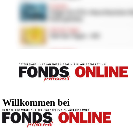
FONDS professionell
FONDS professi
Willkommen bei