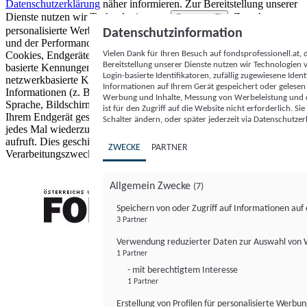
Datenschutzerklärung
näher informieren.
Zur Bereitstellung unserer
Dienste nutzen wir Technologien von
. Zwecke:
Partnern (5)
personalisierte Werbung und Inhalte, Messung von Werbeleistung
Datenschutzinformation
und der Performance von Inhalten sowie Zielgruppenforschung.
Vielen Dank für Ihren Besuch auf fondsprofessionell.at
Cookies, Endgeräte- oder ähnliche Online-Kennungen (z. B. login-
Bereitstellung unserer Dienste nutzen wir Technologien
basierte Kennungen, zufällig generierte Kennungen,
Login-basierte Identifikatoren, zufällig zugewiesene Id
netzwerkbasierte Kennungen) können zusammen mit anderen
Informationen auf Ihrem Gerät gespeichert oder gelese
Informationen (z. B. Browsertyp und Browserinformationen,
Werbung und Inhalte, Messung von Werbeleistung und d
Sprache, Bildschirmgröße, unterstützte Technologien usw.) auf
ist für den Zugriff auf die Website nicht erforderlich. S
Ihrem Endgerät gespeichert oder von dort ausgelesen werden, um es
Schalter ändern, oder später jederzeit via Datenschutzer
jedes Mal wiederzuerkennen, wenn es eine App oder einer Webseite
aufruft. Dies geschieht für einen oder mehrere der hier aufgeführten
ZWECKE
PARTNER
Verarbeitungszwecke.
Allgemein Zwecke
(7)
Speichern von oder Zugriff auf Informationen au
3 Partner
FONDS professionell
Verwendung reduzierter Daten zur Auswahl von
1 Partner
- mit berechtigtem Interesse
1 Partner
Erstellung von Profilen für personalisierte Werbu