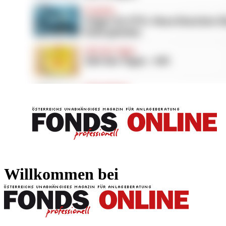
FONDS professionell
FONDS professi
Willkommen bei