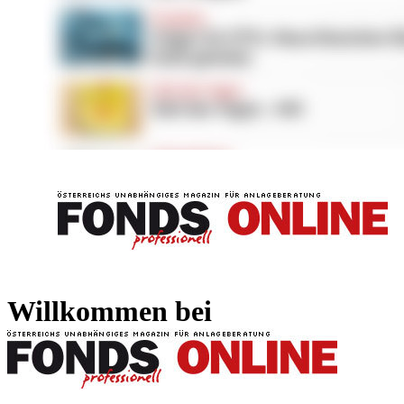
FONDS professionell
FONDS professi
Willkommen bei