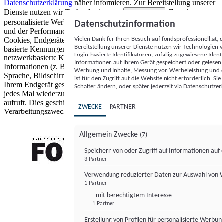
Datenschutzerklärung
näher informieren.
Zur Bereitstellung unserer
Dienste nutzen wir Technologien von
. Zwecke:
Partnern (5)
personalisierte Werbung und Inhalte, Messung von Werbeleistung
Datenschutzinformation
und der Performance von Inhalten sowie Zielgruppenforschung.
Vielen Dank für Ihren Besuch auf fondsprofessionell.at
Cookies, Endgeräte- oder ähnliche Online-Kennungen (z. B. login-
Bereitstellung unserer Dienste nutzen wir Technologien
basierte Kennungen, zufällig generierte Kennungen,
Login-basierte Identifikatoren, zufällig zugewiesene Id
netzwerkbasierte Kennungen) können zusammen mit anderen
Informationen auf Ihrem Gerät gespeichert oder gelese
Informationen (z. B. Browsertyp und Browserinformationen,
Werbung und Inhalte, Messung von Werbeleistung und d
Sprache, Bildschirmgröße, unterstützte Technologien usw.) auf
ist für den Zugriff auf die Website nicht erforderlich. S
Ihrem Endgerät gespeichert oder von dort ausgelesen werden, um es
Schalter ändern, oder später jederzeit via Datenschutzer
jedes Mal wiederzuerkennen, wenn es eine App oder einer Webseite
aufruft. Dies geschieht für einen oder mehrere der hier aufgeführten
ZWECKE
PARTNER
Verarbeitungszwecke.
Allgemein Zwecke
(7)
Speichern von oder Zugriff auf Informationen au
3 Partner
FONDS professionell
Verwendung reduzierter Daten zur Auswahl von
1 Partner
- mit berechtigtem Interesse
1 Partner
Erstellung von Profilen für personalisierte Werbu