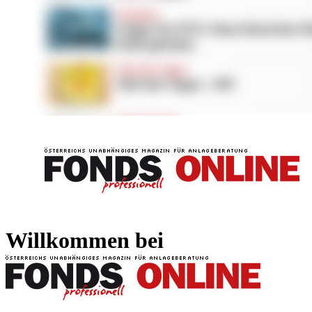
FONDS professionell
FONDS professi
Willkommen bei