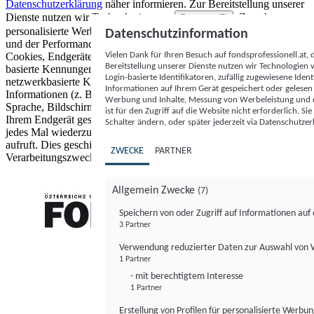
Datenschutzerklärung
näher informieren.
Zur Bereitstellung unserer
Dienste nutzen wir Technologien von
. Zwecke:
Partnern (5)
personalisierte Werbung und Inhalte, Messung von Werbeleistung
Datenschutzinformation
und der Performance von Inhalten sowie Zielgruppenforschung.
Vielen Dank für Ihren Besuch auf fondsprofessionell.at
Cookies, Endgeräte- oder ähnliche Online-Kennungen (z. B. login-
Bereitstellung unserer Dienste nutzen wir Technologien
basierte Kennungen, zufällig generierte Kennungen,
Login-basierte Identifikatoren, zufällig zugewiesene Id
netzwerkbasierte Kennungen) können zusammen mit anderen
Informationen auf Ihrem Gerät gespeichert oder gelese
Informationen (z. B. Browsertyp und Browserinformationen,
Werbung und Inhalte, Messung von Werbeleistung und d
Sprache, Bildschirmgröße, unterstützte Technologien usw.) auf
ist für den Zugriff auf die Website nicht erforderlich. S
Ihrem Endgerät gespeichert oder von dort ausgelesen werden, um es
Schalter ändern, oder später jederzeit via Datenschutzer
jedes Mal wiederzuerkennen, wenn es eine App oder einer Webseite
aufruft. Dies geschieht für einen oder mehrere der hier aufgeführten
ZWECKE
PARTNER
Verarbeitungszwecke.
Allgemein Zwecke
(7)
Speichern von oder Zugriff auf Informationen au
3 Partner
FONDS professionell
Verwendung reduzierter Daten zur Auswahl von
1 Partner
- mit berechtigtem Interesse
1 Partner
Erstellung von Profilen für personalisierte Werbu